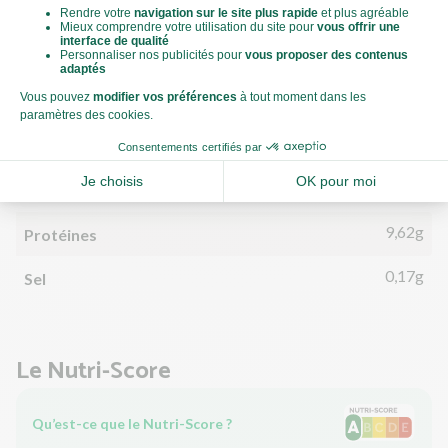
0,84g
Matières grasses
0,19g
dont acides gras saturés
15,88g
Glucides
2,19g
dont sucre
2,06g
Fibres
9,62g
Protéines
0,17g
Sel
Le Nutri-Score
Qu’est-ce que le Nutri-Score ?