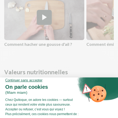
Comment hacher une gousse d'ail ?
Comment émince
Valeurs nutritionnelles
Par personne
Pour 100g
482kJ
Énergie (kJ)
115kCal
Énergie (kCal)