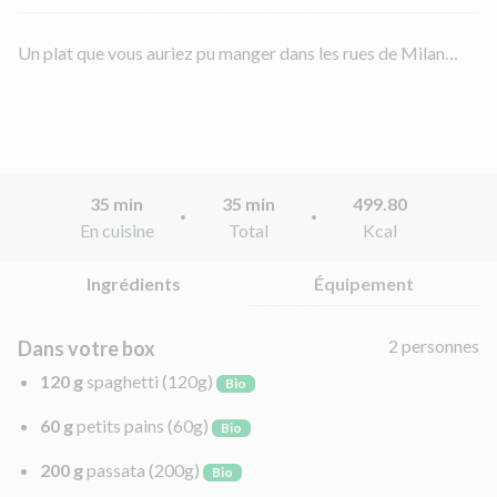
Un plat que vous auriez pu manger dans les rues de Milan…
35 min
35 min
499.80
En cuisine
Total
Kcal
Ingrédients
Équipement
2 personnes
Dans votre box
120 g
spaghetti
(120g)
Bio
60 g
petits pains
(60g)
Bio
200 g
passata
(200g)
Bio