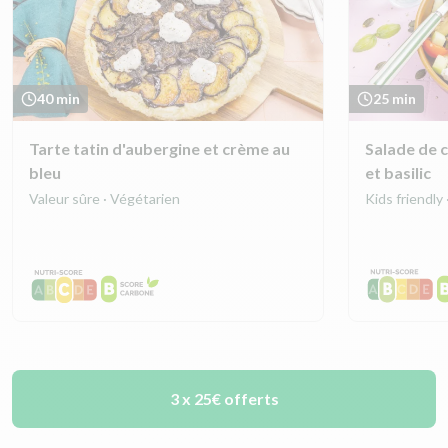
40 min
25 min
Tarte tatin d'aubergine et crème au
Salade de c
bleu
et basilic
Valeur sûre · Végétarien
Kids friendly
3 x 25€ offerts