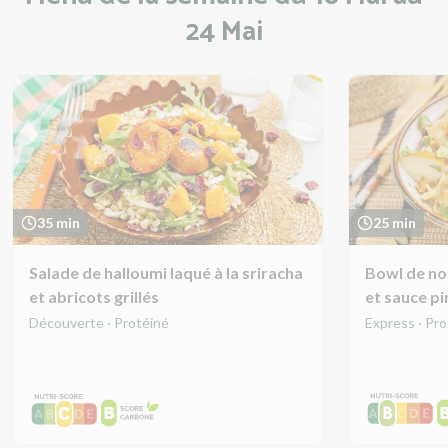
24 Mai
35 min
25 min
Salade de halloumi laqué à la sriracha
Bowl de nou
et abricots grillés
et sauce p
Découverte · Protéiné
Express · Pr