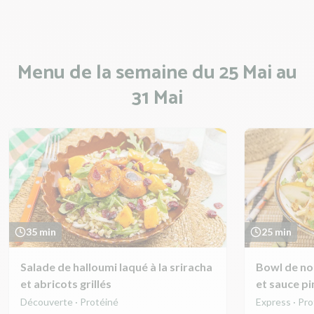
Menu de la semaine du 25 Mai au
31 Mai
35 min
25 min
Salade de halloumi laqué à la sriracha
Bowl de nou
et abricots grillés
et sauce p
Découverte · Protéiné
Express · Pr