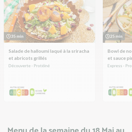
35 min
25 min
Salade de halloumi laqué à la sriracha
Bowl de nou
et abricots grillés
et sauce p
Découverte · Protéiné
Express · Pr
Menu de la semaine du 18 Mai au