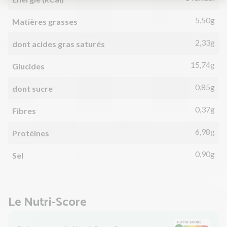
5,50g
Matières grasses
2,33g
dont acides gras saturés
15,74g
Glucides
0,85g
dont sucre
0,37g
Fibres
6,98g
Protéines
0,90g
Sel
Le Nutri-Score