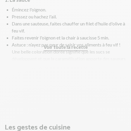
Émincez l'oignon.
Pressez ou hachez l'ail.
Dans une sauteuse, faites chauffer un filet d'huile d'olive à
feu vif.
Faites revenir l'oignon et la chair à saucisse 5 min.
Astuce : n’ayez pas peur de saisir vos aliments à feu vif !
Voir toute la recette
Une belle coloration dorée signifie que les sucs se
développent et que la caramélisation apporte des saveurs
intenses et gourmandes. Laissez-les quelques instants
avant de mélanger pour un résultat optimal.
Au bout des 5 min, ajoutez l'ail, la pulpe de tomates et
l'origan. Poursuivez la cuisson 10 min environ à feu
moyen. Salez, poivrez.
En parallèle, préparez les gnocchis.
Les gestes de cuisine