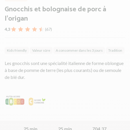
Gnocchis et bolognaise de porc à
l'origan
4,3
(67)
Kids friendly
Valeur sûre
A consommer dans les 3 jours
Tradition
Les gnocchis sont une spécialité italienne de forme oblongue
à base de pomme de terre (les plus courants) ou de semoule
de blé dur.
25 min
25 min
704.37