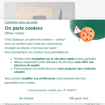
Comment émincer un oignon ?
Valeurs nutritionnelles
Par personne
Pour 100g
599kJ
Énergie (kJ)
143kCal
Énergie (kCal)