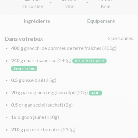
En cuisine
Total
Kcal
Ingrédients
Équipement
2 personnes
Dans votre box
400 g
gnocchi de pommes de terre fraîches
(400g)
240 g
chair à saucisse
(240g)
Bleu Blanc Coeur
Sans nitrites
0.5
gousse d'ail
(2.5g)
20 g
parmigiano reggiano râpé
(20g)
AOP
0.5
origan séché (sachet)
(2g)
1x
oignon jaune
(110g)
210 g
pulpe de tomates
(210g)