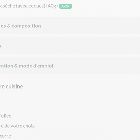
x sèche (avec coques)
(40g)
AOP
nes & composition
s
ation & mode d'emploi
e cuisine
'olive
re de votre choix
eurre