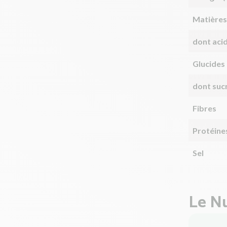
Matières
dont aci
Glucides
dont suc
Fibres
Protéine
Sel
Le Nu