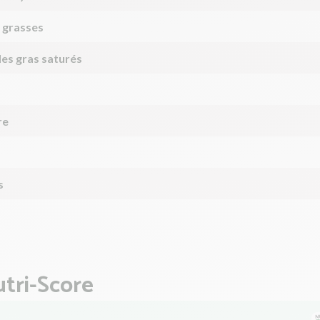
 grasses
des gras saturés
re
s
tri-Score