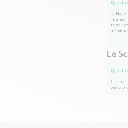
Qu’est-ce
Le Nutri-
nutrition
teneur en 
aliments à
Le S
Qu’est-c
C'est un 
des choix