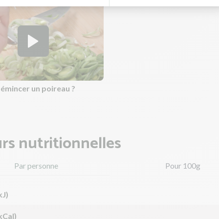
mincer un poireau ?
rs nutritionnelles
Par personne
Pour 100g
kJ)
kCal)