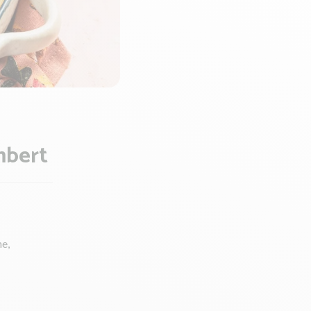
mbert
ne,