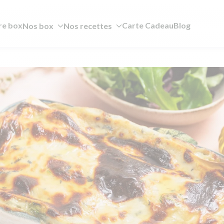
re box
Carte Cadeau
Blog
Nos box
Nos recettes