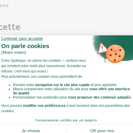
arine
cette
ireaux
ffez votre four à 200°C en chaleur tournante !
 ce temps, coupez et retirez la base des poireaux. Incisez-les en d
r et rincez-les soigneusement. Émincez-les.
Voir toute la recette
 sauteuse, faites chauffer un filet d'huile d'olive à feu moyen.
revenir les poireaux 20 min environ. À mi-cuisson, ajoutez un fond d
 pour accélérer la cuisson. Salez, poivrez.
 ce temps préparez la béchamel.
estes de cuisine