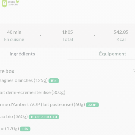
40 min
1h05
542.85
En cuisine
Total
Kcal
Ingrédients
Équipement
re box
asagnes blanches
(125g)
Bio
lait demi-écrémé stérilisé
(300g)
rme d'Ambert AOP (lait pasteurisé)
(60g)
AOP
eau bio
(360g)
BIO FR-BIO-10
ne
(170g)
Bio