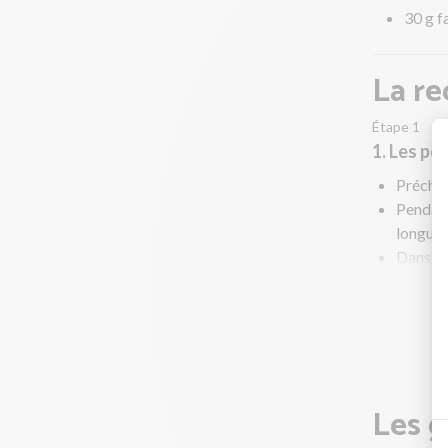
30 g f
La re
Étape 1
1. Les po
Préchau
Pendant
longueu
Dans une
Faites 
couvrez
Pendant
Les g