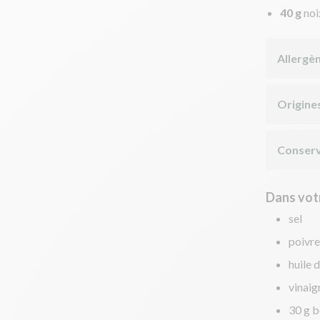
40 g
noi
Allergè
Origine
Conserv
Dans votr
sel
poivre
huile d
vinaig
30 g b