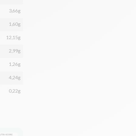
3,66g
1,60g
12,15g
2,99g
1,26g
4,24g
0,22g