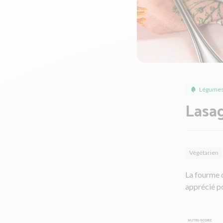
Légumes
Lasag
Végétarien
La fourme d
apprécié po