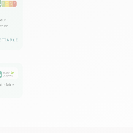
leur
et en
de faire