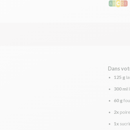
Dans vot
125 g
l
300 ml
60 g
fou
2x
poir
1x
sucri