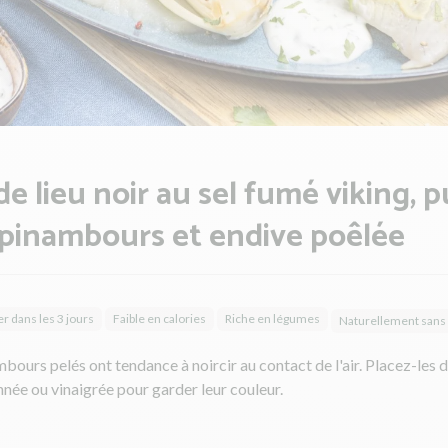
 de lieu noir au sel fumé viking, 
pinambours et endive poêlée
 dans les 3 jours
Faible en calories
Riche en légumes
Naturellement sans
bours pelés ont tendance à noircir au contact de l'air. Placez-les 
nnée ou vinaigrée pour garder leur couleur.