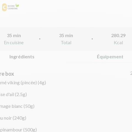
35 min
35 min
280.29
En cuisine
Total
Kcal
Ingrédients
Équipement
re box
umé viking (pincée)
(4g)
se d'ail
(2.5g)
omage blanc
(50g)
eu noir
(240g)
opinambour
(500g)