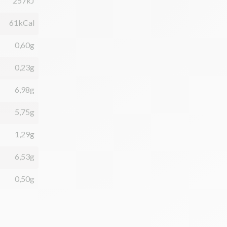
257kJ
61kCal
0,60g
0,23g
6,98g
5,75g
1,29g
6,53g
0,50g