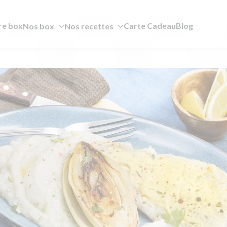
re box
Carte Cadeau
Blog
Nos box
Nos recettes