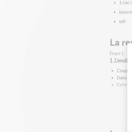
1 càc
beurr
lait
La re
Étape 1
1. L'endiv
Coupez 
Dans un
Faites 
Au bout
jusqu'à 
En para