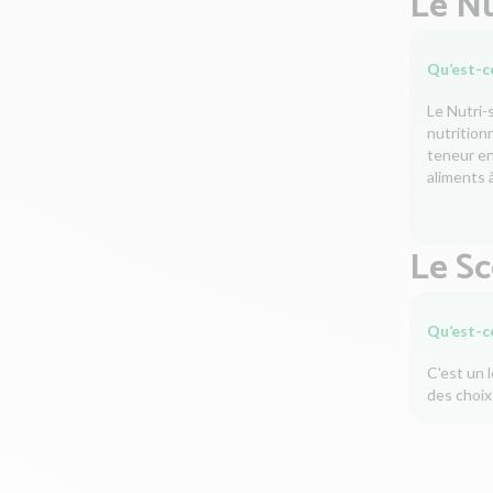
Le Nu
Qu’est-ce
Le Nutri-
nutrition
teneur en 
aliments à
Le S
Qu’est-c
C'est un 
des choix