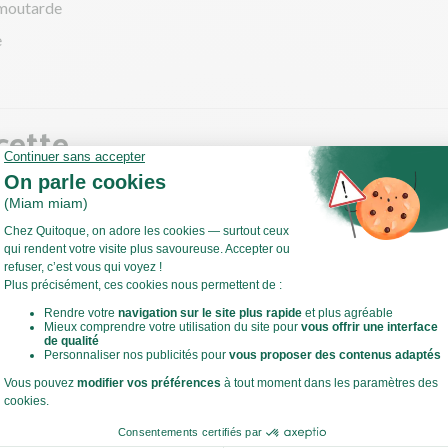
 moutarde
e
cette
e
l'endive en 2.
e poêle, faites fondre une noix de beurre à feu moyen.
dorer l'endive 5 min de chaque côté.
Voir toute la recette
 des 10 min, versez de l'eau à mi-hauteur et prolongez la cuisson 1
ce que l’endive soit cuite.
llèle, préparez la purée de topinambours.