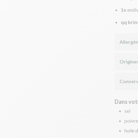
1x
endi
qq brin
Allergè
Origine
Conserv
Dans votr
sel
poivre
huile d