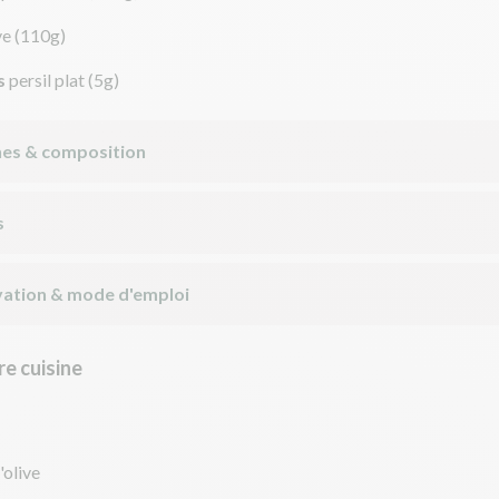
ve
(110g)
s
persil plat
(5g)
nes & composition
s
ation & mode d'emploi
e cuisine
'olive