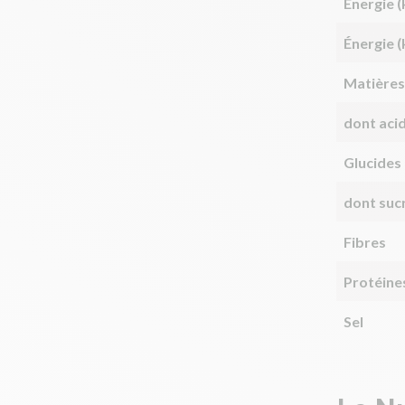
Énergie (
Énergie (
Matières
dont aci
Glucides
dont suc
Fibres
Protéine
Sel