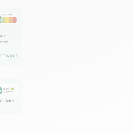
leur
et en
de faire