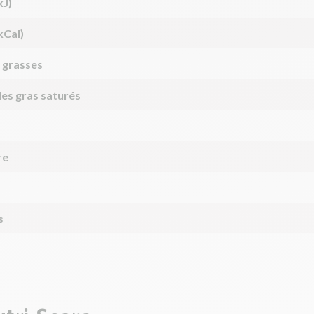
kJ)
kCal)
 grasses
des gras saturés
re
s