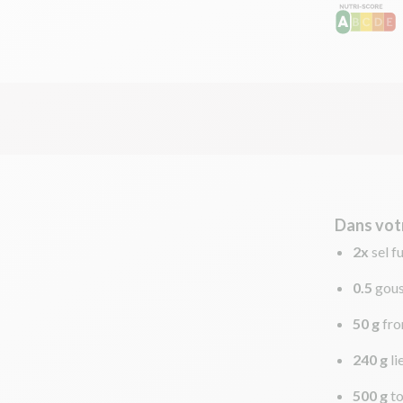
Dans vot
2x
sel f
0.5
gous
50 g
fr
240 g
li
500 g
t