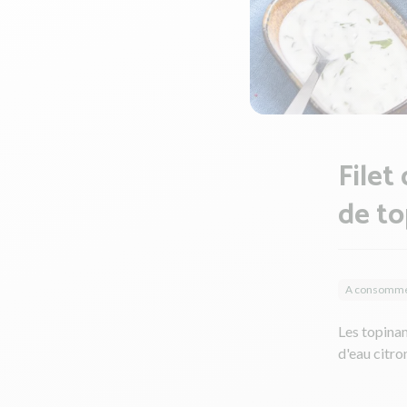
Filet
de to
A consommer
Les topinam
d'eau citro