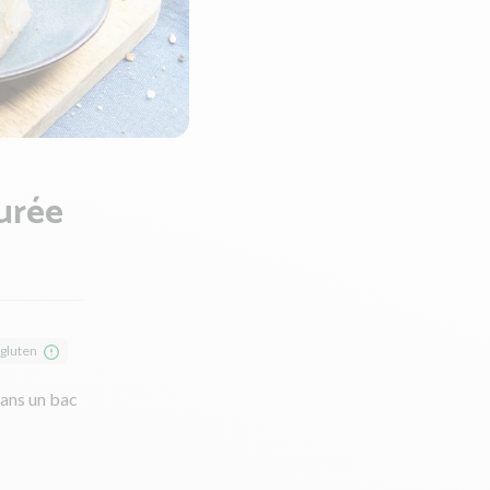
purée
 gluten
dans un bac