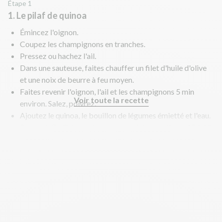
Étape 1
1. Le pilaf de quinoa
Émincez l'oignon.
Coupez les champignons en tranches.
Pressez ou hachez l'ail.
Dans une sauteuse, faites chauffer un filet d'huile d'olive
et une noix de beurre à feu moyen.
Faites revenir l'oignon, l'ail et les champignons 5 min
Voir toute la recette
environ. Salez, poivrez.
Ajoutez le quinoa, le bouillon de légumes émietté et l'eau.
Portez à ébullition puis couvrez et laissez mijoter 15 à 20
min à feu moyen jusqu'à ce qu'il n'y ait plus d'eau et que le
quinoa soit cuit. Mélangez régulièrement.
Astuce : si le quinoa accroche, ajoutez un petit verre d’eau
et prolongez la cuisson quelques minutes.
Goûtez et rectifiez l'assaisonnement si nécessaire.
Pendant la cuisson du quinoa, préparez le poisson.