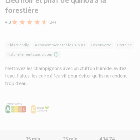
Lieu noir et pilaf de quinoa à la
forestière
4,3
(24)
Kids friendly
A consommer dans les 3 jours
Découverte
Protéiné
Naturellement sans gluten
Nettoyez les champignons avec un chiffon humide, évitez
l'eau. Faites-les cuire à feu vif pour éviter qu'ils ne rendent
trop d'eau.
35 min
35 min
434.74