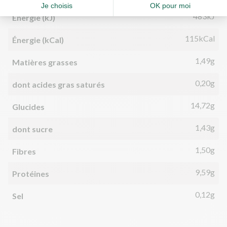
483kJ
Énergie (kJ)
115kCal
Énergie (kCal)
1,49g
Matières grasses
0,20g
dont acides gras saturés
14,72g
Glucides
1,43g
dont sucre
1,50g
Fibres
9,59g
Protéines
0,12g
Sel