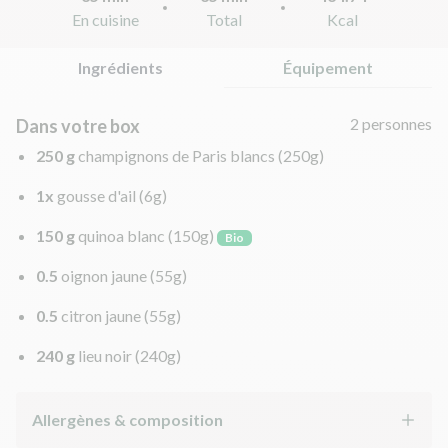
En cuisine
Total
Kcal
Ingrédients
Équipement
2 personnes
Dans votre box
250 g
champignons de Paris blancs
(250g)
1x
gousse d'ail
(6g)
150 g
quinoa blanc
(150g)
Bio
0.5
oignon jaune
(55g)
0.5
citron jaune
(55g)
240 g
lieu noir
(240g)
Allergènes & composition