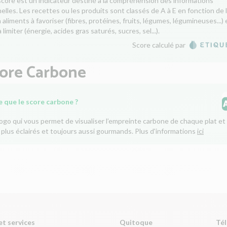
score est un indicateur destiné à la compréhension des informations
nelles. Les recettes ou les produits sont classés de A à E en fonction de 
aliments à favoriser (fibres, protéines, fruits, légumes, légumineuses...) 
 limiter (énergie, acides gras saturés, sucres, sel...).
Score calculé par
core Carbone
e que le score carbone ?
logo qui vous permet de visualiser l’empreinte carbone de chaque plat et 
 plus éclairés et toujours aussi gourmands. Plus d'informations
ici
et services
Quitoque
Tél