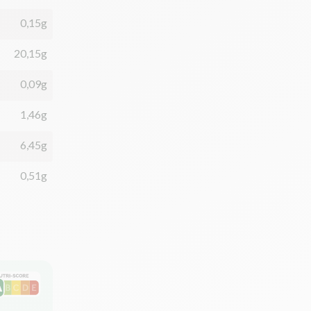
0,15g
20,15g
0,09g
1,46g
6,45g
0,51g