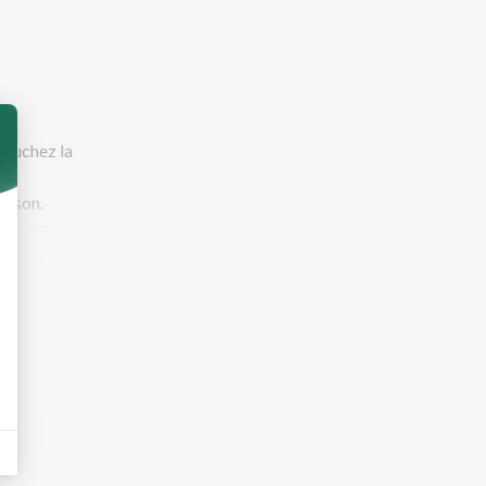
Épluchez la
uisson.
. Salez,