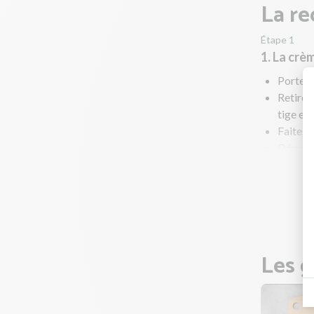
La re
Étape 1
1. La crè
Portez 
Retirez
tige et
Faites 
Déposez
poivrez
Ajustez
Pendant
Les g