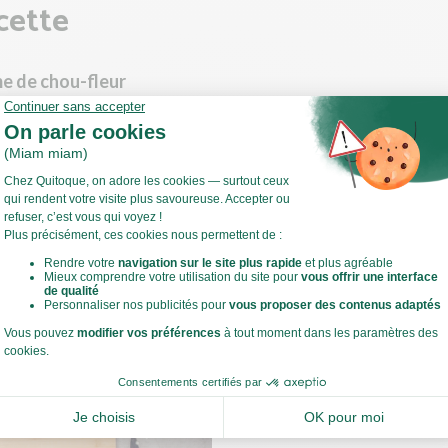
cette
me de chou-fleur
à ébullition une casserole d'eau avec le bouillon de légumes.
 les feuilles et le pied abîmés du chou-fleur. Coupez les bouquets. 
 émincez-la.
Voir toute la recette
cuire le chou-fleur 15 min puis égouttez-le en conservant l'eau de c
 le chou-fleur dans le bol d'un mixeur avec un peu d'eau de cuisson
. Mixez jusqu'à obtenir une consistance homogène.
 la quantité d'eau en fonction de la consistance souhaitée.
 la cuisson du chou-fleur, préparez le riz.
estes de cuisine