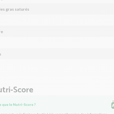
des gras saturés
re
s
tri-Score
 que le Nutri-Score ?