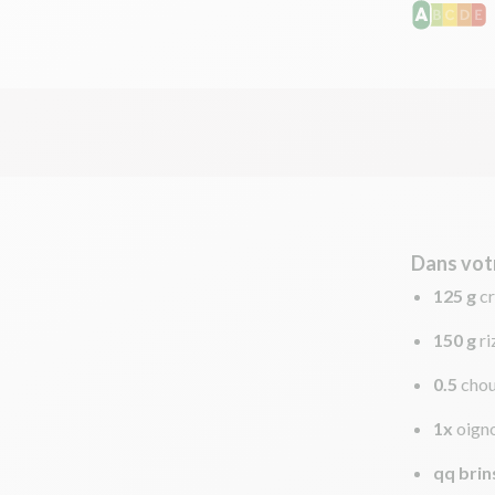
Dans vot
125 g
cr
150 g
ri
0.5
chou
1x
oign
qq brin