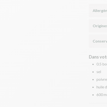
Allergè
Origine
Conserv
Dans votr
0.5 bo
sel
poivre
huile d
600 m