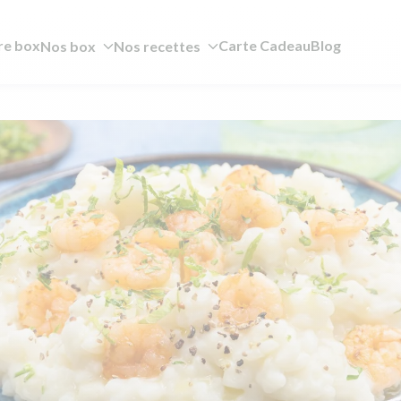
re box
Carte Cadeau
Blog
Nos box
Nos recettes