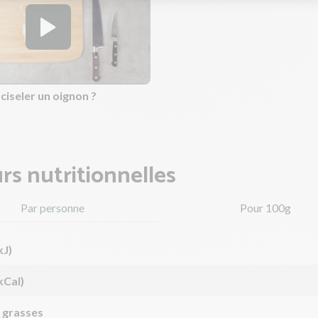
iseler un oignon ?
rs nutritionnelles
Par personne
Pour 100g
kJ)
kCal)
 grasses