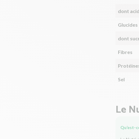
dont aci
Glucides
dont suc
Fibres
Protéine
Sel
Le Nu
Qu’est-ce