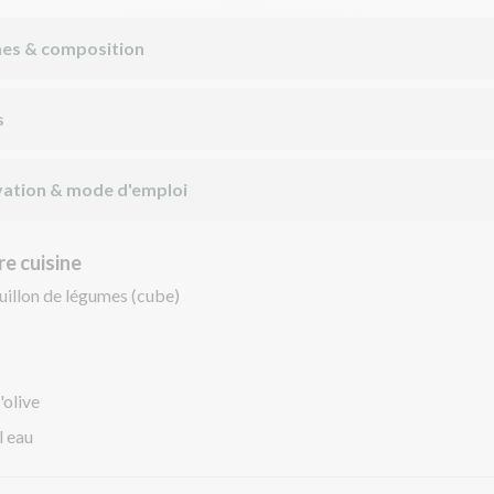
nes & composition
s
ation & mode d'emploi
e cuisine
uillon de légumes (cube)
'olive
l eau