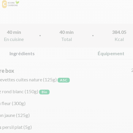
40 min
40 min
384.05
En cuisine
Total
Kcal
Ingrédients
Équipement
re box
evettes cuites nature
(125g)
ASC
z rond blanc
(150g)
Bio
 fleur
(300g)
on jaune
(125g)
s
persil plat
(5g)