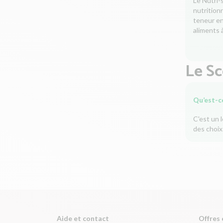
Le Nutri-
nutrition
teneur en 
aliments à
Le S
Qu’est-c
C'est un 
des choix
Aide et contact
Offres 