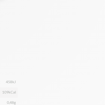
458kJ
109kCal
0,48g