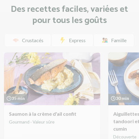
Des recettes faciles, variées et
pour tous les goûts
Crustacés
Express
Famille
35 min
30 min
Saumon à la crème d'ail confit
Aiguillette
tandoori e
Gourmand · Valeur sûre
cumin
Découverte