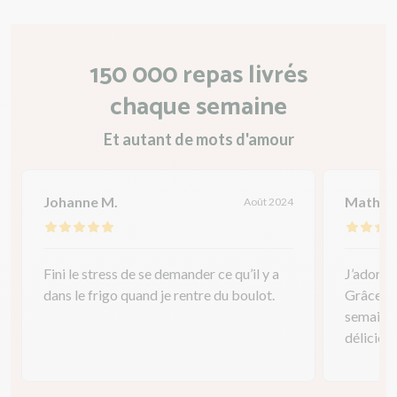
150 000 repas livrés
chaque semaine
Et autant de mots d'amour
Johanne M.
Mathild
Août 2024
Fini le stress de se demander ce qu’il y a
J’adore 
dans le frigo quand je rentre du boulot.
Grâce à 
semaine 
délicieus