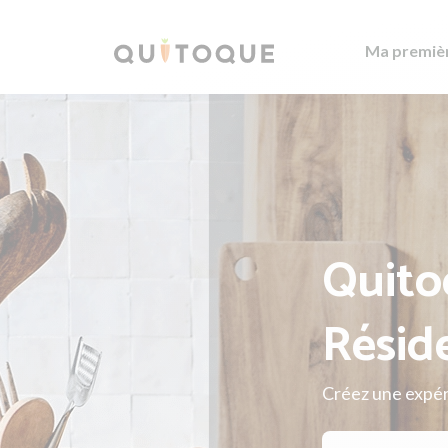
Ma premiè
Quito
Résid
Créez une expér