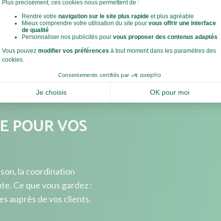
manger ne devrait pas être
idence.
E POUR VOS
ison, la coordination
ute. Ce que vous gardez :
es auprès de vos clients.