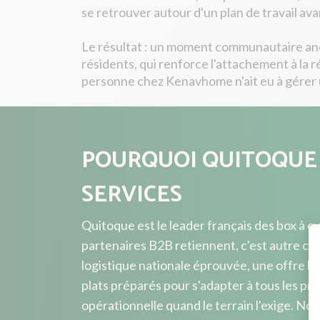
se retrouver autour d'un plan de travail av
Le résultat : un moment communautaire anc
résidents, qui renforce l'attachement à la 
personne chez Kenavhome n'ait eu à gérer u
POURQUOI QUITOQUE
SERVICES
Quitoque est le leader français des box à cu
partenaires B2B retiennent, c'est autre ch
logistique nationale éprouvée, une offre hy
plats préparés pour s'adapter à tous les prof
opérationnelle quand le terrain l'exige. N