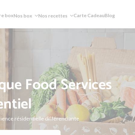
re box
Carte Cadeau
Blog
Nos box
Nos recettes
que Food Services
entiel
ience résidentielle différenciante