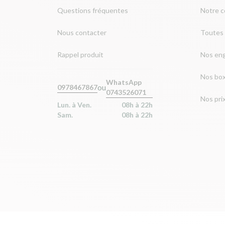
Questions fréquentes
Notre 
Nous contacter
Toutes 
Rappel produit
Nos en
Nos bo
WhatsApp
ou
0978467867
0743526071
Nos pri
Lun. à Ven.
08h à 22h
Sam.
08h à 22h