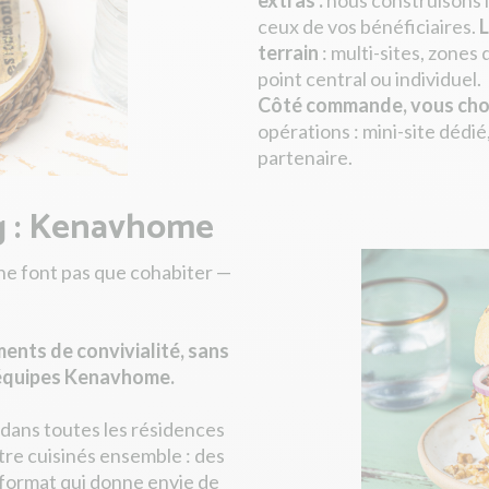
extras :
nous construisons l
ceux de vos bénéficiaires.
L
terrain
: multi-sites, zones 
point central ou individuel.
Côté commande, vous choi
opérations : mini-site dédié
partenaire.
ng : Kenavhome
 ne font pas que cohabiter —
ments de convivialité, sans
s équipes Kenavhome.
dans toutes les résidences
re cuisinés ensemble : des
n format qui donne envie de