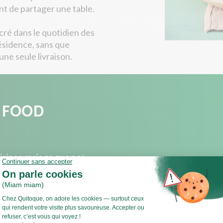
ant de partager une table.
ré dans le quotidien des
résidence, sans que
ne seule livraison.
 FOOD
isiner, mais ce que nos
ose : une capacité
bride qui mêle recettes et
ils, et une vraie réactivité
ous sommes aussi une