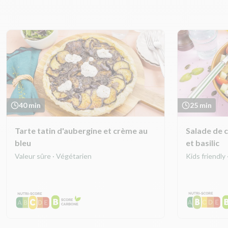
40 min
25 min
Tarte tatin d'aubergine et crème au
Salade de c
bleu
et basilic
Valeur sûre · Végétarien
Kids friendly