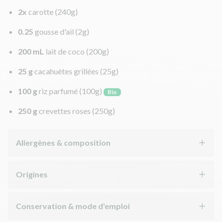
2x
carotte
(240g)
0.25
gousse d'ail
(2g)
200 mL
lait de coco
(200g)
25 g
cacahuètes grillées
(25g)
100 g
riz parfumé
(100g)
Bio
250 g
crevettes roses
(250g)
Allergènes & composition
Origines
Conservation & mode d'emploi