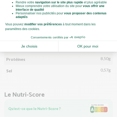
5,14g
Matières grasses
3,50g
dont acides gras saturés
12,62g
Glucides
2,41g
dont sucre
2,25g
Fibres
8,50g
Protéines
0,57g
Sel
Le Nutri-Score
Qu’est-ce que le Nutri-Score ?