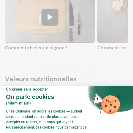
Comment ciseler un oignon ?
Comment former
Valeurs nutritionnelles
Par personne
Pour 100g
604kJ
Énergie (kJ)
144kCal
Énergie (kCal)