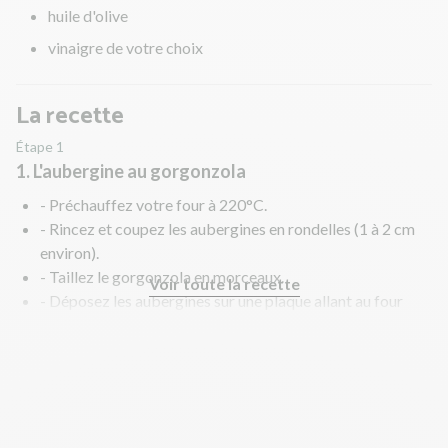
huile d'olive
vinaigre de votre choix
La recette
Étape 1
1. L'aubergine au gorgonzola
- Préchauffez votre four à 220°C.
- Rincez et coupez les aubergines en rondelles (1 à 2 cm
environ).
- Taillez le gorgonzola en morceaux.
Voir toute la recette
- Déposez les aubergines sur une plaque allant au four
sans trop les chevaucher. Versez un filet d'huile d'olive
dessus et enfournez 20 min. Au bout de 20 min de cuisson,
parsemez-les de gorgonzola et poursuivez la cuisson 5
min jusqu'à ce que le fromage soit fondu.