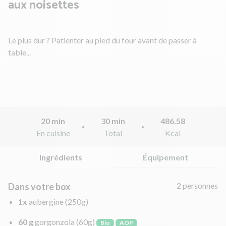
aux noisettes
Le plus dur ? Patienter au pied du four avant de passer à
table...
20 min
30 min
486.58
En cuisine
Total
Kcal
Ingrédients
Équipement
2 personnes
Dans votre box
1x
aubergine
(250g)
60 g
gorgonzola
(60g)
Bio
AOP