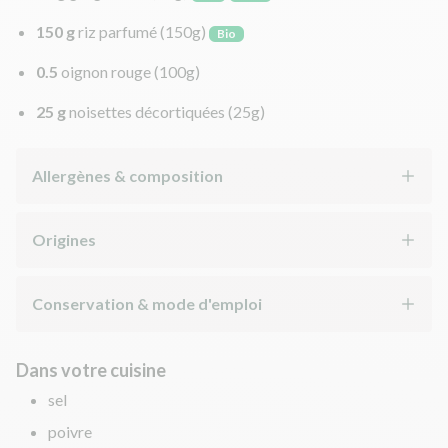
150 g
riz parfumé
(150g)
Bio
0.5
oignon rouge
(100g)
25 g
noisettes décortiquées
(25g)
Allergènes & composition
Origines
Conservation & mode d'emploi
Dans votre cuisine
sel
poivre