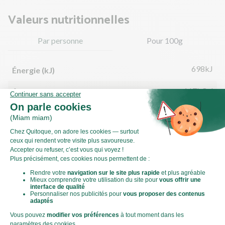
Valeurs nutritionnelles
Par personne
Pour 100g
698kJ
Énergie (kJ)
167kCal
Énergie (kCal)
6,09g
Matières grasses
2,20g
dont acides gras saturés
22,38g
Glucides
2,13g
dont sucre
1,45g
Fibres
5,00g
Protéines