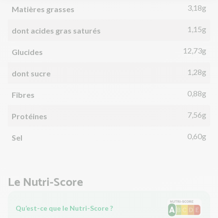
3,18g
Matières grasses
1,15g
dont acides gras saturés
12,73g
Glucides
1,28g
dont sucre
0,88g
Fibres
7,56g
Protéines
0,60g
Sel
Le Nutri-Score
Qu’est-ce que le Nutri-Score ?