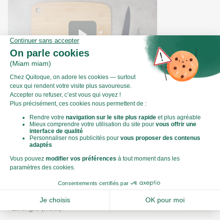
Comment émincer un oignon ?
Valeurs nutritionnelles
Par personne
Pour 100g
466kJ
Énergie (kJ)
111kCal
Énergie (kCal)