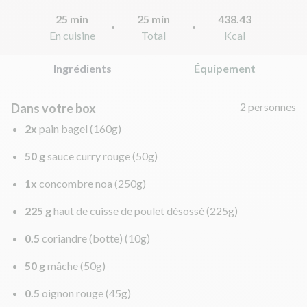
25 min
25 min
438.43
En cuisine
Total
Kcal
Ingrédients
Équipement
2 personnes
Dans votre box
2x
pain bagel
(160g)
50 g
sauce curry rouge
(50g)
1x
concombre noa
(250g)
225 g
haut de cuisse de poulet désossé
(225g)
0.5
coriandre (botte)
(10g)
50 g
mâche
(50g)
0.5
oignon rouge
(45g)