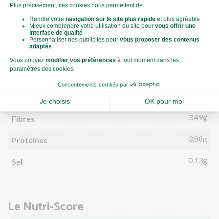
116kCal
Énergie (kCal)
3,86g
Matières grasses
2,81g
dont acides gras saturés
14,72g
Glucides
1,38g
dont sucre
3,49g
Fibres
3,88g
Protéines
0,13g
Sel
Le Nutri-Score