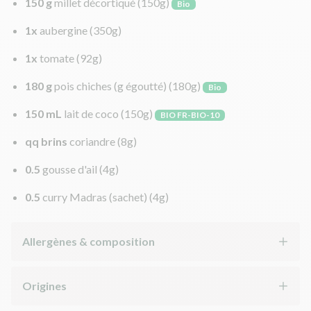
150 g
millet décortiqué
(150g)
Bio
1x
aubergine
(350g)
1x
tomate
(92g)
180 g
pois chiches (g égoutté)
(180g)
Bio
150 mL
lait de coco
(150g)
BIO FR-BIO-10
qq brins
coriandre
(8g)
0.5
gousse d'ail
(4g)
0.5
curry Madras (sachet)
(4g)
Allergènes & composition
Origines