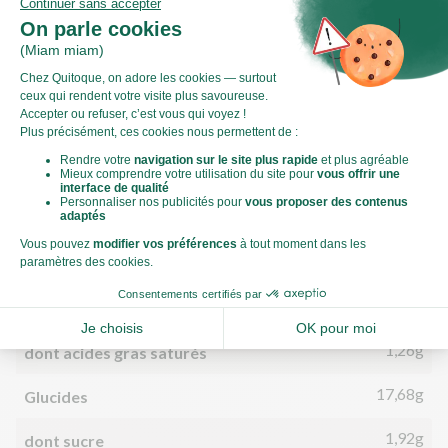
Comment préparer un brocoli ?
Valeurs nutritionnelles
Par personne
Pour 100g
553kJ
Énergie (kJ)
132kCal
Énergie (kCal)
2,98g
Matières grasses
1,26g
dont acides gras saturés
17,68g
Glucides
1,92g
dont sucre