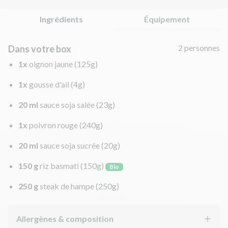
Ingrédients
Équipement
2 personnes
Dans votre box
1x
oignon jaune
(125g)
1x
gousse d'ail
(4g)
20 ml
sauce soja salée
(23g)
1x
poivron rouge
(240g)
20 ml
sauce soja sucrée
(20g)
150 g
riz basmati
(150g)
Bio
250 g
steak de hampe
(250g)
Allergènes & composition