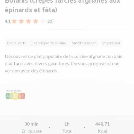
Bolanis (crêpes farcies afghanes aux
épinards et féta)
4,1
(23)
Découverte
Technique de cuisine
Méditerranéen
Végétarien
Découvrez ce plat populaire de la cuisine afghane : un pain
plat farci avec divers garnitures. On vous propose ici une
version avec des épinards.
30 min
1h
448.71
En cuisine
Total
Kcal