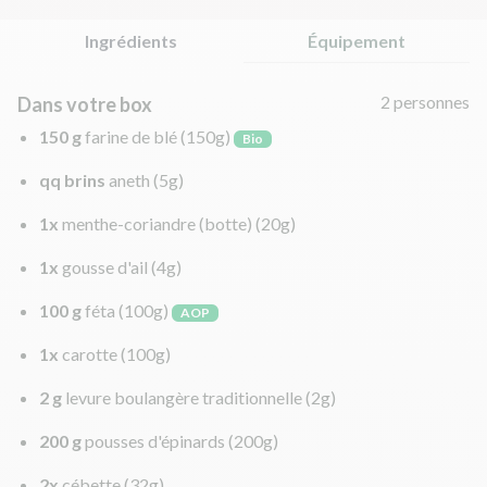
Ingrédients
Équipement
2 personnes
Dans votre box
150 g
farine de blé
(150g)
Bio
qq brins
aneth
(5g)
1x
menthe-coriandre (botte)
(20g)
1x
gousse d'ail
(4g)
100 g
féta
(100g)
AOP
1x
carotte
(100g)
2 g
levure boulangère traditionnelle
(2g)
200 g
pousses d'épinards
(200g)
2x
cébette
(32g)