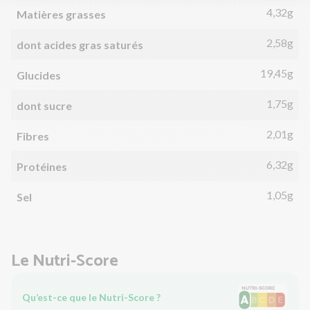
4,32g
Matières grasses
2,58g
dont acides gras saturés
19,45g
Glucides
1,75g
dont sucre
2,01g
Fibres
6,32g
Protéines
1,05g
Sel
Le Nutri-Score
Qu’est-ce que le Nutri-Score ?