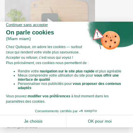
Comment ciseler de la coriandre ?
Valeurs nutritionnelles
Par personne
Pour 100g
614kJ
Énergie (kJ)
147kCal
Énergie (kCal)