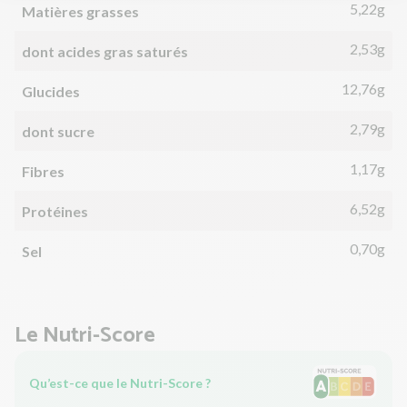
5,22g
Matières grasses
2,53g
dont acides gras saturés
12,76g
Glucides
2,79g
dont sucre
1,17g
Fibres
6,52g
Protéines
0,70g
Sel
Le Nutri-Score
Qu’est-ce que le Nutri-Score ?