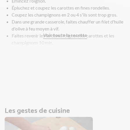
Émincez l'oignon.
Épluchez et coupez les carottes en fines rondelles.
Coupez les champignons en 2 ou 4 s'ils sont trop gros.
Dans une grande casserole, faites chauffer un filet d'huile
d'olive à feu moyen à vif.
Voir toute la recette
Faites revenir les lardons, l'oignon, les carottes et les
champignons 10 min.
Pressez ou hachez l'ail.
Au bout des 10 min de cuisson, ajoutez l'ail, l'eau et le
bouillon de légumes.
Portez à ébullition. Salez légèrement, poivrez et
mélangez bien.
Poursuivez la cuisson 10 min supplémentaires à feu doux.
Les gestes de cuisine