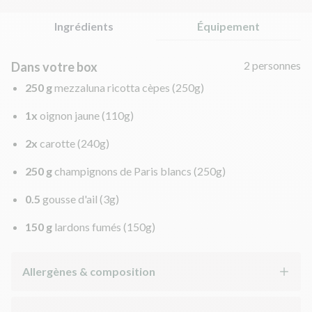
Ingrédients
Équipement
2 personnes
Dans votre box
250 g
mezzaluna ricotta cèpes
(250g)
1x
oignon jaune
(110g)
2x
carotte
(240g)
250 g
champignons de Paris blancs
(250g)
0.5
gousse d'ail
(3g)
150 g
lardons fumés
(150g)
Allergènes & composition