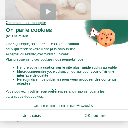
Comment couper des champignons de
Paris en tranches ?
Valeurs nutritionnelles
Par personne
Pour 100g
471kJ
Énergie (kJ)
113kCal
Énergie (kCal)