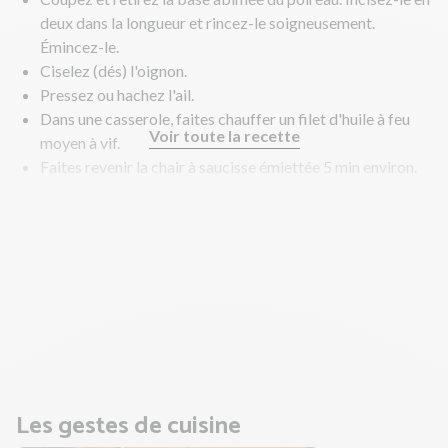
deux dans la longueur et rincez-le soigneusement.
Émincez-le.
Ciselez (dés) l'oignon.
Pressez ou hachez l'ail.
Dans une casserole, faites chauffer un filet d'huile à feu
Voir toute la recette
moyen à vif.
Faites revenir la chair à saucisse émiettée 5 min environ.
Puis, réservez-la sur une assiette.
Dans la même casserole, faite revenir l'oignon, l'ail et le
poireau 5 min.
Au bout des 5 min de cuisson ajoutez la purée de tomates,
le bouillon de légumes, l'eau et la chair à saucisse.
Laissez mijoter 15 min à feu doux à couvert.
En parallèle, faites cuire les pâtes à lasagne.
Les gestes de cuisine