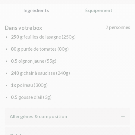
Ingrédients
Équipement
2 personnes
Dans votre box
250 g
feuilles de lasagne
(250g)
80 g
purée de tomates
(80g)
0.5
oignon jaune
(55g)
240 g
chair à saucisse
(240g)
1x
poireau
(300g)
0.5
gousse d'ail
(3g)
Allergènes & composition