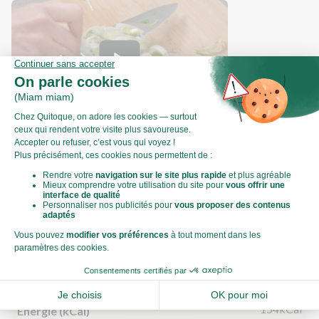
Comment émincer un poireau ?
Valeurs nutritionnelles
Par personne
Pour 100g
644kJ
Énergie (kJ)
154kCal
Énergie (kCal)