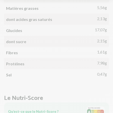
5,56g
Matières grasses
2,13g
dont acides gras saturés
17,07g
Glucides
2,15g
dont sucre
1,61g
Fibres
7,98g
Protéines
0,47g
Sel
Le Nutri-Score
Qu’est-ce que le Nutri-Score ?