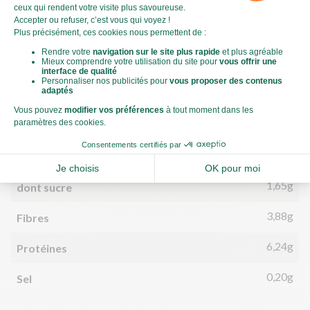
718kJ
Énergie (kJ)
171kCal
Énergie (kCal)
4,33g
Matières grasses
0,62g
dont acides gras saturés
23,48g
Glucides
1,65g
dont sucre
3,88g
Fibres
6,24g
Protéines
0,20g
Sel