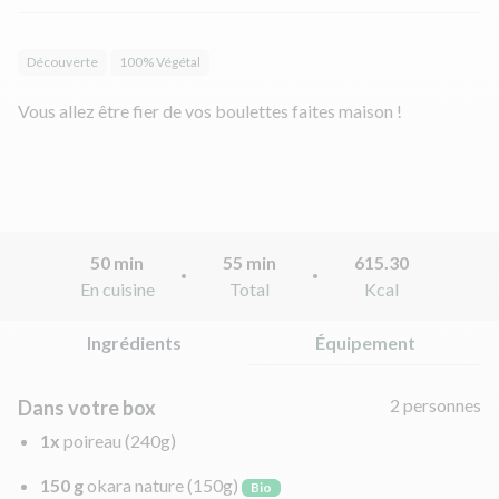
Découverte
100% Végétal
Vous allez être fier de vos boulettes faites maison !
50 min
55 min
615.30
En cuisine
Total
Kcal
Ingrédients
Équipement
2 personnes
Dans votre box
1x
poireau
(240g)
150 g
okara nature
(150g)
Bio