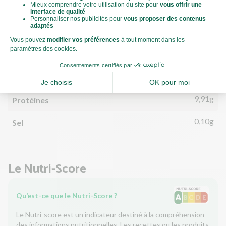
2,09g
dont acides gras saturés
14,35g
Glucides
4,43g
dont sucre
10,27g
Fibres
9,91g
Protéines
0,10g
Sel
Le Nutri-Score
Qu’est-ce que le Nutri-Score ?
Le Nutri-score est un indicateur destiné à la compréhension
des informations nutritionnelles. Les recettes ou les produits