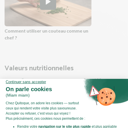
Comment utiliser un couteau comme un
chef ?
Valeurs nutritionnelles
Par personne
Pour 100g
649kJ
Énergie (kJ)
155kCal
Énergie (kCal)
3,46g
Matières grasses