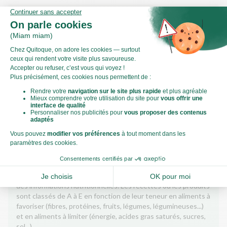
8,14g
dont sucre
1,04g
Fibres
4,72g
Protéines
0,30g
Sel
Le Nutri-Score
Qu’est-ce que le Nutri-Score ?
Le Nutri-score est un indicateur destiné à la compréhension
des informations nutritionnelles. Les recettes ou les produits
sont classés de A à E en fonction de leur teneur en aliments à
favoriser (fibres, protéines, fruits, légumes, légumineuses...)
et en aliments à limiter (énergie, acides gras saturés, sucres,
sel...).