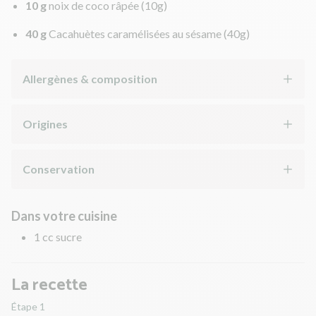
10 g
noix de coco râpée
(10g)
40 g
Cacahuètes caramélisées au sésame
(40g)
Allergènes & composition
Origines
Conservation
Dans votre cuisine
1 cc sucre
La recette
Étape 1