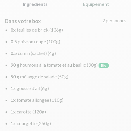
Ingrédients
Équipement
2 personnes
Dans votre box
8x
feuilles de brick
(136g)
0.5
poivron rouge
(100g)
0.5
cumin (sachet)
(4g)
90 g
houmous à la tomate et au basilic
(90g)
Bio
50 g
mélange de salade
(50g)
1x
gousse d'ail
(6g)
1x
tomate allongée
(110g)
1x
carotte
(120g)
1x
courgette
(250g)