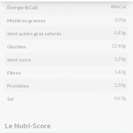
88kCal
Énergie (kCal)
3,05g
Matières grasses
0,43g
dont acides gras saturés
12,40g
Glucides
2,20g
dont sucre
1,47g
Fibres
2,20g
Protéines
0,67g
Sel
Le Nutri-Score