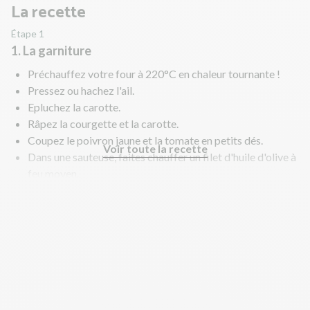
La recette
Étape 1
1. La garniture
Préchauffez votre four à 220°C en chaleur tournante !
Pressez ou hachez l'ail.
Epluchez la carotte.
Râpez la courgette et la carotte.
Coupez le poivron jaune et la tomate en petits dés.
Voir toute la recette
Dans une sauteuse, faites chauffer un filet d'huile d'olive à
feu moyen.
Faites revenir la courgette, la carotte, le poivron jaune et
la tomate 2 à 3 min.
Ajoutez l'ail et le cumin. Salez, poivrez et mélangez bien.
Couvrez et laissez mijoter 10 à 15 min à feu moyen.
Une fois le tout cuit, retirez du feu et laissez refroidir.