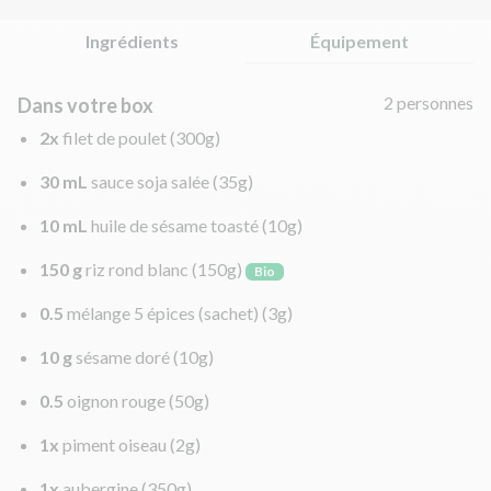
Ingrédients
Équipement
2 personnes
Dans votre box
2x
filet de poulet
(300g)
30 mL
sauce soja salée
(35g)
10 mL
huile de sésame toasté
(10g)
150 g
riz rond blanc
(150g)
Bio
0.5
mélange 5 épices (sachet)
(3g)
10 g
sésame doré
(10g)
0.5
oignon rouge
(50g)
1x
piment oiseau
(2g)
1x
aubergine
(350g)