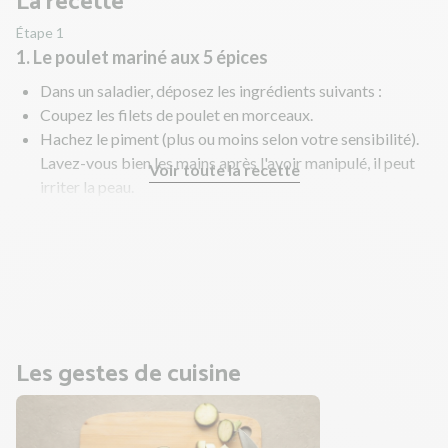
La recette
Étape 1
1. Le poulet mariné aux 5 épices
Dans un saladier, déposez les ingrédients suivants :
Coupez les filets de poulet en morceaux.
Hachez le piment (plus ou moins selon votre sensibilité).
Lavez-vous bien les mains après l'avoir manipulé, il peut
Voir toute la recette
irriter la peau.
Ajoutez le miel, la sauce soja et le mélange 5 épices.
Mélangez bien.
Laissez mariner le temps de la recette.
Pendant ce temps, faites cuire le riz.
Les gestes de cuisine