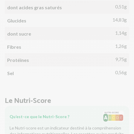
0,51g
dont acides gras saturés
14,83g
Glucides
1,14g
dont sucre
1,26g
Fibres
9,75g
Protéines
0,56g
Sel
Le Nutri-Score
Qu’est-ce que le Nutri-Score ?
Le Nutri-score est un indicateur destiné à la compréhension
des informations nutritionnelles. Les recettes ou les produits