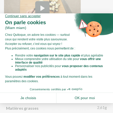
Comment couper une aubergine en dés ?
Valeurs nutritionnelles
Par personne
Pour 100g
527kJ
Énergie (kJ)
126kCal
Énergie (kCal)
2,61g
Matières grasses