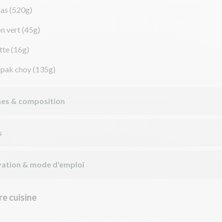
nas
(520g)
on vert
(45g)
tte
(16g)
 pak choy
(135g)
nes & composition
s
ation & mode d'emploi
e cuisine