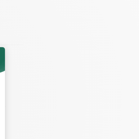
vif.
ez.