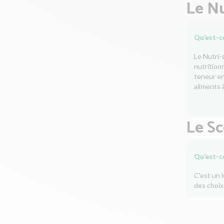
Le Nu
Qu’est-ce
Le Nutri-
nutrition
teneur en 
aliments à
Le S
Qu’est-c
C'est un 
des choix