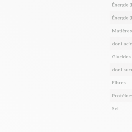
Énergie (
Énergie (
Matières
dont aci
Glucides
dont suc
Fibres
Protéine
Sel