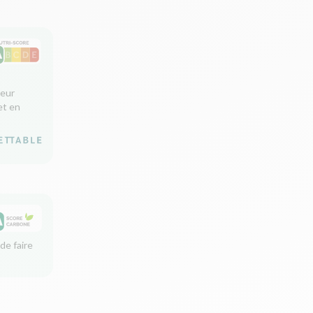
leur
et en
de faire