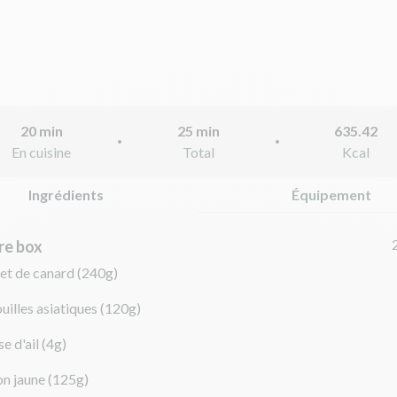
20 min
25 min
635.42
En cuisine
Total
Kcal
Ingrédients
Équipement
re box
let de canard
(240g)
uilles asiatiques
(120g)
e d'ail
(4g)
on jaune
(125g)