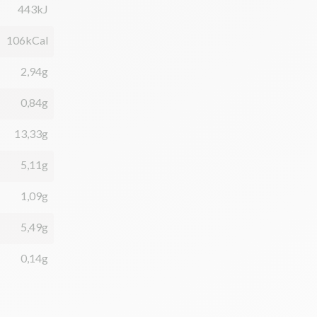
443kJ
106kCal
2,94g
0,84g
13,33g
5,11g
1,09g
5,49g
0,14g