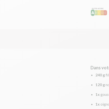
Dans vot
240 g
fi
120 g
no
1x
gouss
1x
oign