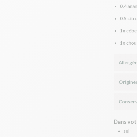
0.4
ana
0.5
citr
1x
cébe
1x
chou
Allergè
Origine
Conserv
Dans votr
sel