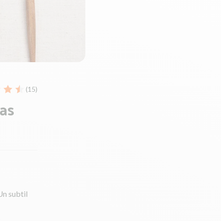
(15)
nas
Un subtil