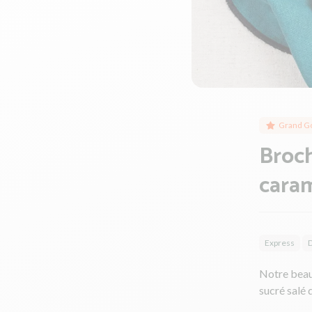
Grand G
Broch
caram
Express
Notre beau 
sucré salé 