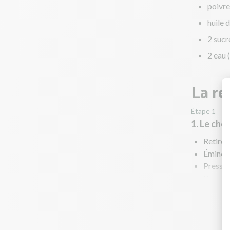
poivre
huile 
2 sucr
2 eau 
La re
Étape 1
1. Le cho
Retirez
Émincez
Pressez 
Dans une
Faites r
Pendant