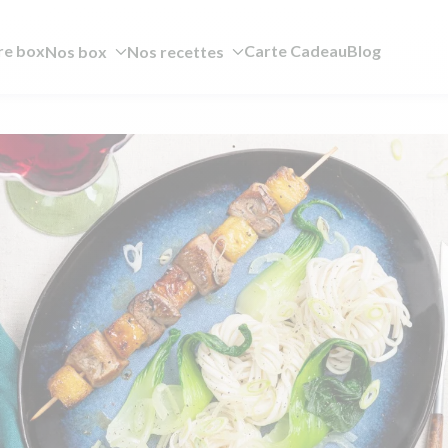
re box
Carte Cadeau
Blog
Nos box
Nos recettes