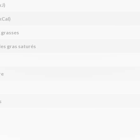
kJ)
kCal)
 grasses
des gras saturés
re
s