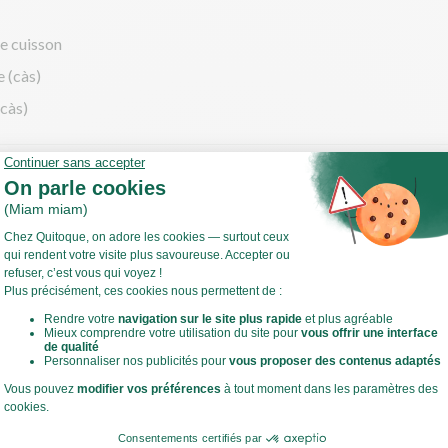
de cuisson
e (càs)
(càs)
cette
u pak choy
 la base du chou pak choy et effeuillez-le.
 l'oignon.
ou hachez l'ail.
Voir toute la recette
 sauteuse, faites chauffer un filet d'huile de cuisson à feu moyen à 
evenir l'oignon, le chou pak choy et l'ail 10 min environ. Salez, poivr
 ce temps, préparez l'ananas.