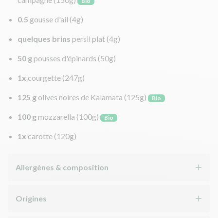
Bio
0.5
gousse d'ail
(4g)
quelques brins
persil plat
(4g)
50 g
pousses d'épinards
(50g)
1x
courgette
(247g)
125 g
olives noires de Kalamata
(125g)
Bio
100 g
mozzarella
(100g)
Bio
1x
carotte
(120g)
Allergènes & composition
Origines