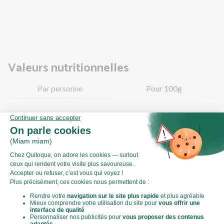
à feu moyen à vif. Faites revenir la courgette 8 à 10 min
jusqu'à ce qu'elle soit bien dorée.
Valeurs nutritionnelles
Par personne
Pour 100g
719kJ
Énergie (kJ)
172kCal
Énergie (kCal)
10,99g
Matières grasses
2,57g
dont acides gras saturés
11,69g
Glucides