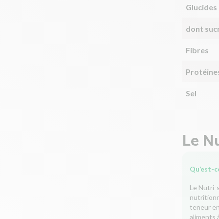
Glucides
dont suc
Fibres
Protéine
Sel
Le Nu
Qu’est-ce
Le Nutri-
nutrition
teneur en 
aliments à