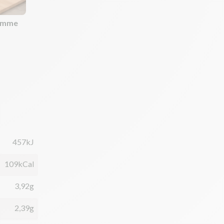
comme
457kJ
109kCal
3,92g
2,39g