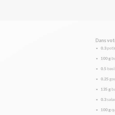
Dans vot
0.3
pot
100 g
b
0.5
basi
0.25
gou
135 g
ba
0.3
sala
100 g
q