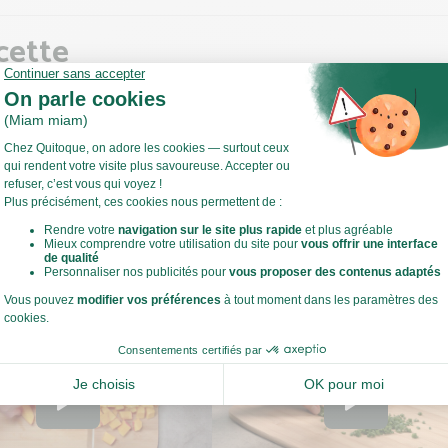
cette
 de commencer
utes les étapes, sortez les ingrédients et ustensiles nécessaires et 
Voir toute la recette
t légumes !
ffez votre four à 220°C.
estes de cuisine