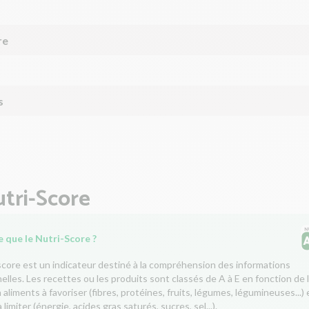
re
s
tri-Score
 que le Nutri-Score ?
score est un indicateur destiné à la compréhension des informations
nelles. Les recettes ou les produits sont classés de A à E en fonction de 
aliments à favoriser (fibres, protéines, fruits, légumes, légumineuses...) 
 limiter (énergie, acides gras saturés, sucres, sel...).