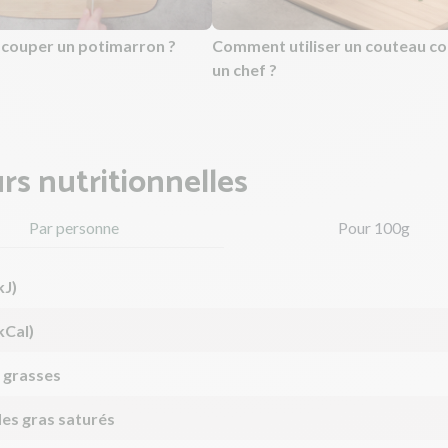
ouper un potimarron ?
Comment utiliser un couteau 
un chef ?
rs nutritionnelles
Par personne
Pour 100g
kJ)
kCal)
 grasses
des gras saturés