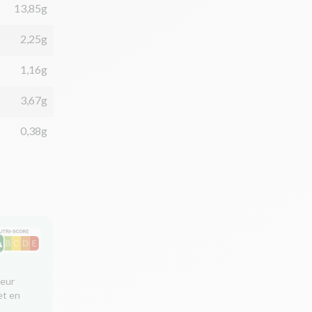
13,85g
2,25g
1,16g
3,67g
0,38g
leur
et en