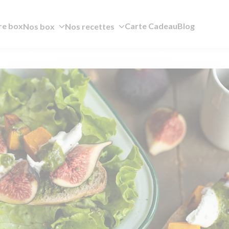
re box
Carte Cadeau
Blog
Nos box
Nos recettes