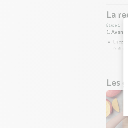
La re
Étape 1
1. Avant
Lisez to
fruits e
Préchau
Les g