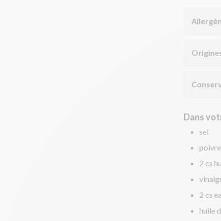
Allergè
Origine
Conserv
Dans votr
sel
poivre
2 cs hu
vinaig
2 cs e
huile d