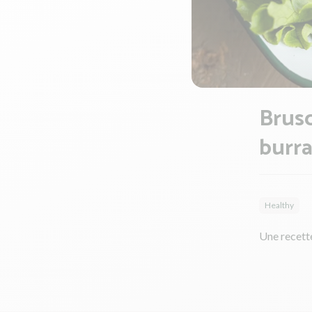
Brusc
burra
Healthy
Une recett