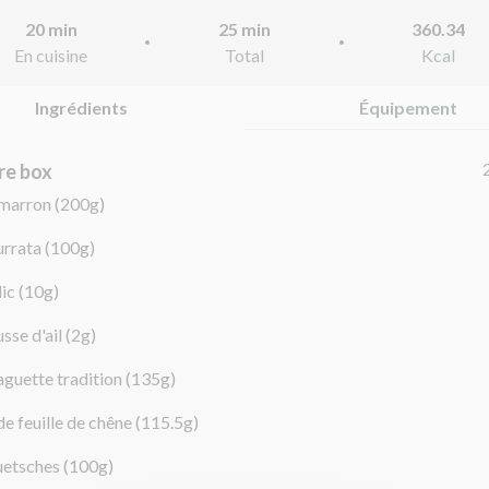
20 min
25 min
360.34
En cuisine
Total
Kcal
Ingrédients
Équipement
re box
imarron
(200g)
urrata
(100g)
lic
(10g)
sse d'ail
(2g)
guette tradition
(135g)
de feuille de chêne
(115.5g)
uetsches
(100g)