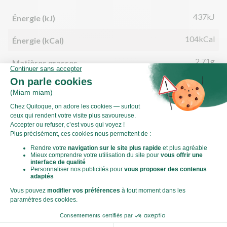
437kJ
Énergie (kJ)
104kCal
Énergie (kCal)
2,71g
Matières grasses
0,41g
dont acides gras saturés
15,59g
Glucides
1,81g
dont sucre
1,17g
Fibres
3,56g
Protéines
0,68g
Sel