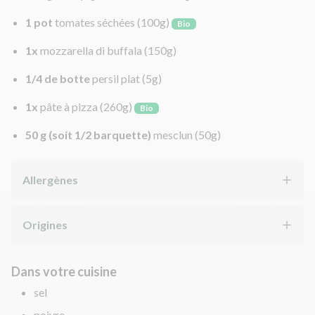
1 pot
tomates séchées
(100g)
Bio
1x
mozzarella di buffala
(150g)
1/4 de botte
persil plat
(5g)
1x
pâte à pizza
(260g)
Bio
50 g (soit 1/2 barquette)
mesclun
(50g)
Allergènes
Origines
Dans votre cuisine
sel
poivre