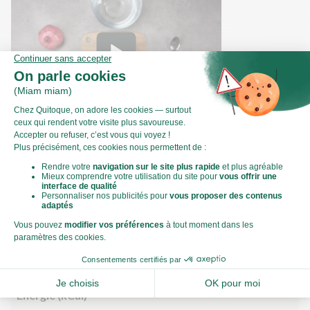
Comment préparer une grenade ?
Valeurs nutritionnelles
Par personne
Pour 100g
417kJ
Énergie (kJ)
100kCal
Énergie (kCal)