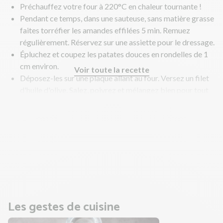
Préchauffez votre four à 220°C en chaleur tournante !
Pendant ce temps, dans une sauteuse, sans matière grasse
faites torréfier les amandes effilées 5 min. Remuez
régulièrement. Réservez sur une assiette pour le dressage.
Épluchez et coupez les patates douces en rondelles de 1
cm environ.
Voir toute la recette
Déposez-les sur une plaque allant au four. Versez un filet
d'huile d'olive. Salez, poivrez et mélangez bien pour tout
enrober.
Enfournez 15 à 20 min jusqu’à ce qu'elles soient cuites
mais pas réduites en purée.
Astuce : ajoutez un papier aluminium et surveillez la
cuisson si nécessaire.
En parallèle, préparez le pistou.
Les gestes de cuisine