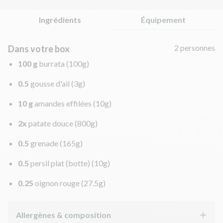
Ingrédients
Équipement
2 personnes
Dans votre box
100 g
burrata
(100g)
0.5
gousse d'ail
(3g)
10 g
amandes effilées
(10g)
2x
patate douce
(800g)
0.5
grenade
(165g)
0.5
persil plat (botte)
(10g)
0.25
oignon rouge
(27.5g)
Allergènes & composition