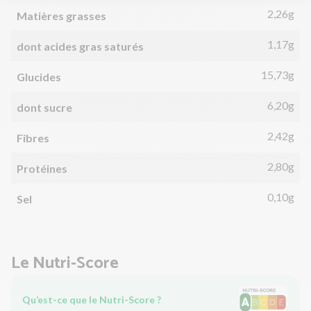
2,26g
Matières grasses
1,17g
dont acides gras saturés
15,73g
Glucides
6,20g
dont sucre
2,42g
Fibres
2,80g
Protéines
0,10g
Sel
Le Nutri-Score
Qu’est-ce que le Nutri-Score ?