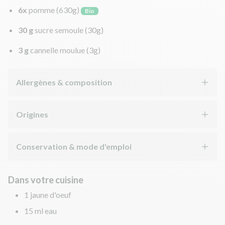
6x
pomme
(630g)
Bio
30 g
sucre semoule
(30g)
3 g
cannelle moulue
(3g)
Allergènes & composition
Origines
Conservation & mode d'emploi
Dans votre cuisine
1 jaune d'oeuf
15 ml eau