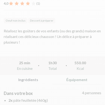
4,0
(1)
Oeuf non inclus
Dessert à préparer
Réalisez les goûters de vos enfants (ou des grands) maison en
réalisant ces délicieux chausson ! Un délice à préparer à
plusieurs !
25 min
1h30
550.00
En cuisine
Total
Kcal
Ingrédients
Équipement
4 personnes
Dans votre box
2x
pâte feuilletée
(460g)