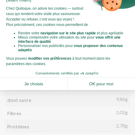
Valeurs nutritionnelles
Pour 100g
817kJ
Énergie (kJ)
195kCal
Énergie (kCal)
7,81g
Matières grasses
5,31g
dont acides gras saturés
25,71g
Glucides
9,86g
dont sucre
2,02g
Fibres
2,78g
Protéines