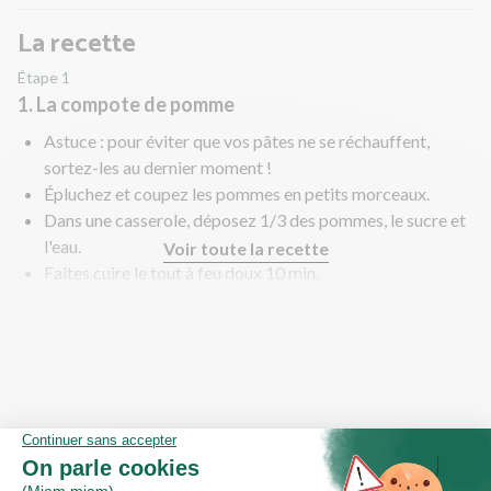
La recette
Étape 1
1. La compote de pomme
Astuce : pour éviter que vos pâtes ne se réchauffent,
sortez-les au dernier moment !
Épluchez et coupez les pommes en petits morceaux.
Dans une casserole, déposez 1/3 des pommes, le sucre et
l'eau.
Voir toute la recette
Faites cuire le tout à feu doux 10 min.
Au bout des 10 min, ajoutez le bâton de cannelle et de
nouveau 1/3 des pommes.
Couvrez et laissez cuire 10 min supplémentaires.
Au bout des 10 min, ajoutez le reste de pommes et
poursuivez la cuisson de nouveau 10 min supplémentaires.