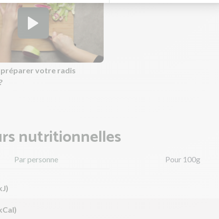
réparer votre radis
?
rs nutritionnelles
Par personne
Pour 100g
kJ)
kCal)