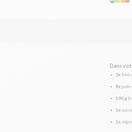
Dans vot
2x
filet
8x
pain 
100 g
f
1x
sucre
1x
oign