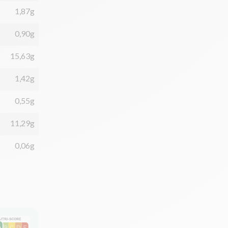
1,87g
0,90g
15,63g
1,42g
0,55g
11,29g
0,06g