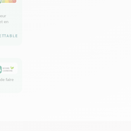
leur
et en
de faire