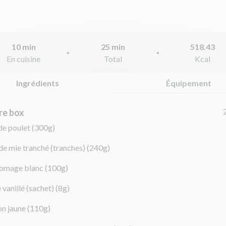
10 min
25 min
518.43
En cuisine
Total
Kcal
Ingrédients
Équipement
re box
 de poulet
(300g)
de mie tranché (tranches)
(240g)
romage blanc
(100g)
 vanillé (sachet)
(8g)
on jaune
(110g)