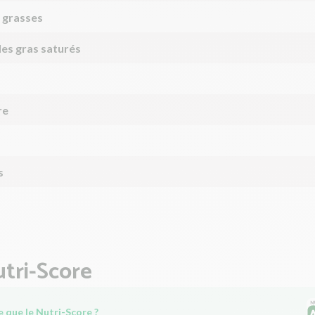
 grasses
des gras saturés
re
s
tri-Score
 que le Nutri-Score ?