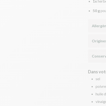
1x
herbe
50 g
pou
Allergè
Origine
Conserv
Dans votr
sel
poivre
huile d
vinaig