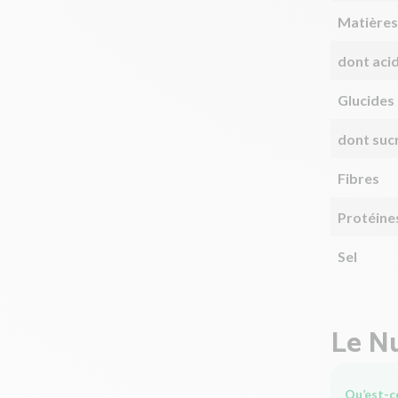
Matières
dont aci
Glucides
dont suc
Fibres
Protéine
Sel
Le Nu
Qu’est-ce