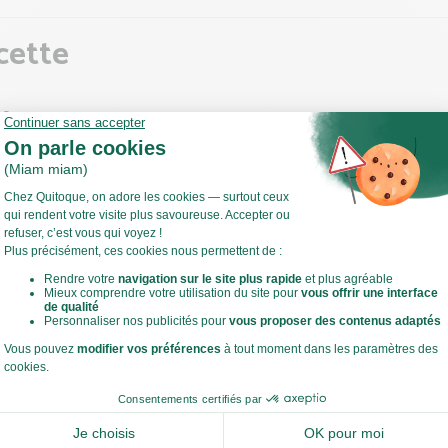
cette
ce
 l'oignon.
 sauteuse, faites chauffer un filet d'huile d'olive à feu moyen à vif.
revenir l'oignon 10 min environ.
Voir toute la recette
z l'oignon et gardez la sauteuse pour la suite de la recette.
 bol, mélangez l'oignon, le fromage blanc et effeuillez le bouquet g
 et mélangez bien.
et rectifiez l'assaisonnement si nécessaire. .
estes de cuisine