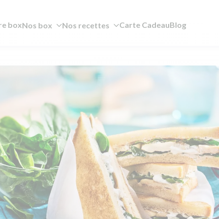
re box
Carte Cadeau
Blog
Nos box
Nos recettes