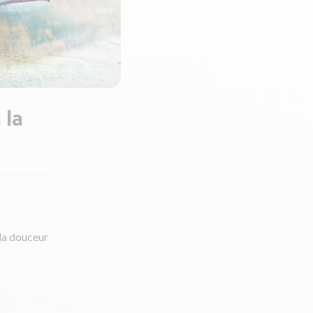
 la
 la douceur