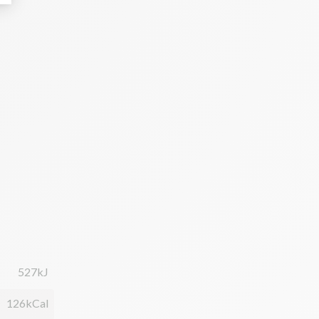
527kJ
126kCal