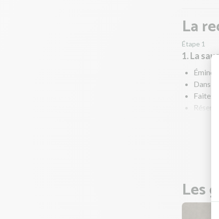
La re
Étape 1
1. La sau
Émincez
Dans une
Faites 
Réserve
Dans un
poivrez
Goûtez 
Les g