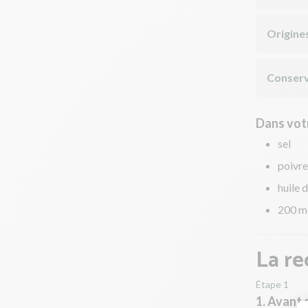
Origine
Conserv
Dans votr
sel
poivre
huile d
200 m
La re
Étape 1
1. Avant