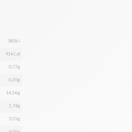
380kJ
91kCal
0,77g
0,20g
14,56g
1,74g
3,55g
4,05g