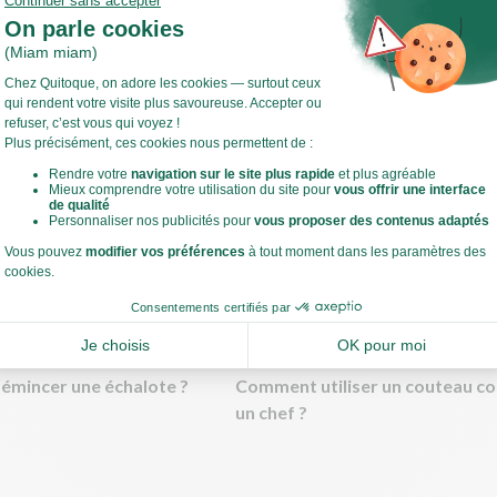
utes les étapes, sortez les ingrédients et ustensiles nécessaires et 
Voir toute la recette
t légumes !
estes de cuisine
mincer une échalote ?
Comment utiliser un couteau 
un chef ?