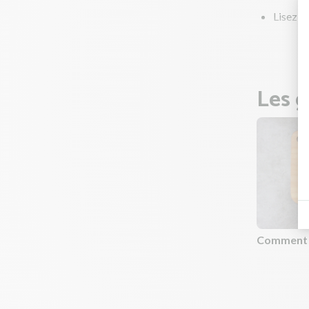
Lisez to
fruits e
Les g
Comment é