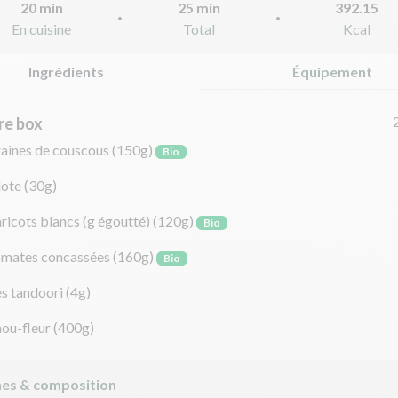
20 min
25 min
392.15
En cuisine
Total
Kcal
Ingrédients
Équipement
re box
raines de couscous
(150g)
Bio
lote
(30g)
ricots blancs (g égoutté)
(120g)
Bio
omates concassées
(160g)
Bio
es tandoori
(4g)
hou-fleur
(400g)
nes & composition