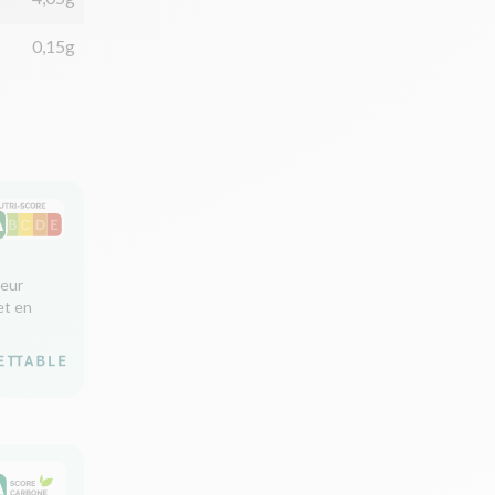
0,15g
leur
et en