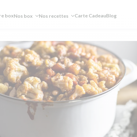
re box
Carte Cadeau
Blog
Nos box
Nos recettes