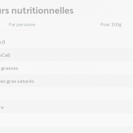
rs nutritionnelles
Par personne
Pour 100g
kJ)
kCal)
 grasses
des gras saturés
re