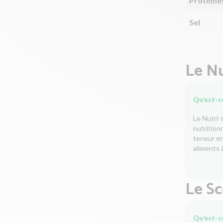
Protéine
Sel
Le Nu
Qu’est-ce
Le Nutri-
nutrition
teneur en 
aliments à
Le S
Qu’est-c