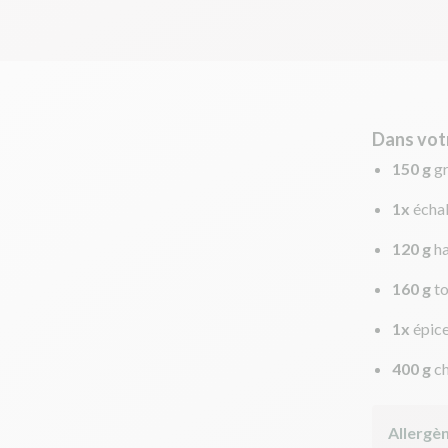
Dans vot
150 g
g
1x
écha
120 g
ha
160 g
t
1x
épic
400 g
c
Allergè