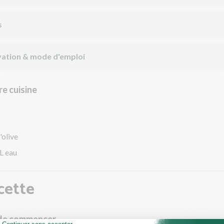
s
ation & mode d'emploi
e cuisine
'olive
L eau
cette
 de commencer