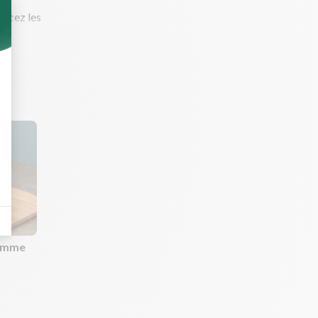
rincez les
comme