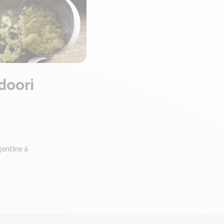
doori
gentine à