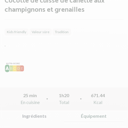
Cocotte de cuisse de canette aux
champignons et grenailles
Kids friendly
Valeur sûre
Tradition
.
25 min
1h20
671.44
En cuisine
Total
Kcal
Ingrédients
Équipement