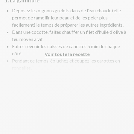
1. La garniture
Déposez les oignons grelots dans de l’eau chaude (elle
permet de ramollir leur peau et de les peler plus
facilement) le temps de préparer les autres ingrédients.
Dans une cocotte, faites chauffer un filet d'huile d'olive à
feu moyen à vif.
Faites revenir les cuisses de canettes 5 min de chaque
côté.
Voir toute la recette
Pendant ce temps, épluchez et coupez les carottes en
rondelles.
Coupez les champignons de Paris en 2 ou en 4 s'ils sont
trop gros.
Pressez ou hachez l'ail.
Coupez les pomme de terre grenaille en 2 ou 4 si elles
sont trop grosses.
Pelez les oignons grelots et coupez-les en 2 s'ils sont trop
gros.