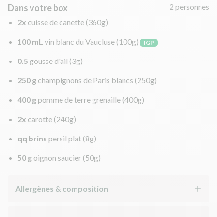
2 personnes
Dans votre box
2x
cuisse de canette
(360g)
100 mL
vin blanc du Vaucluse
(100g)
IGP
0.5
gousse d'ail
(3g)
250 g
champignons de Paris blancs
(250g)
400 g
pomme de terre grenaille
(400g)
2x
carotte
(240g)
qq brins
persil plat
(8g)
50 g
oignon saucier
(50g)
Allergènes & composition