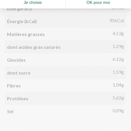
399kJ
Énergie (kJ)
95kCal
Énergie (kCal)
4,53g
Matières grasses
1,29g
dont acides gras saturés
6,12g
Glucides
1,59g
dont sucre
1,04g
Fibres
5,62g
Protéines
0,09g
Sel