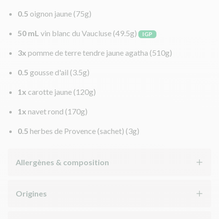
0.5
oignon jaune
(75g)
50 mL
vin blanc du Vaucluse
(49.5g)
IGP
3x
pomme de terre tendre jaune agatha
(510g)
0.5
gousse d'ail
(3.5g)
1x
carotte jaune
(120g)
1x
navet rond
(170g)
0.5
herbes de Provence (sachet)
(3g)
Allergènes & composition
Origines