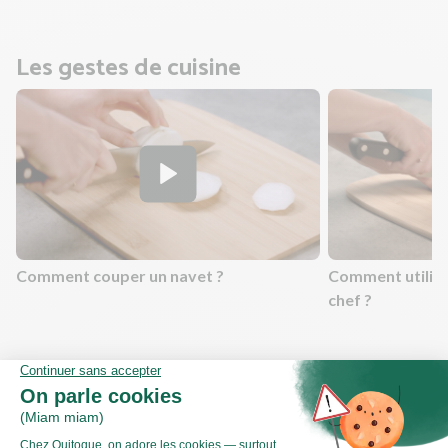
Les gestes de cuisine
Comment couper un navet ?
Comment utilis
chef ?
Valeurs nutritionnelles
Par personne
Pour 100g