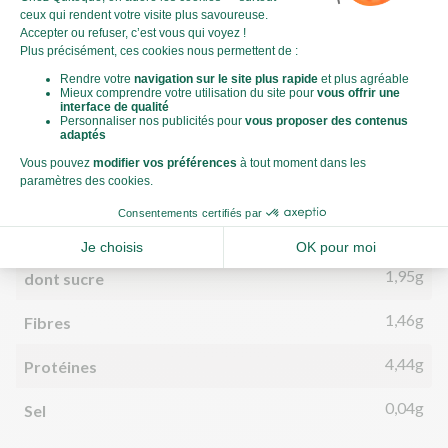
376kJ
Énergie (kJ)
90kCal
Énergie (kCal)
3,18g
Matières grasses
1,14g
dont acides gras saturés
9,70g
Glucides
1,95g
dont sucre
1,46g
Fibres
4,44g
Protéines
0,04g
Sel