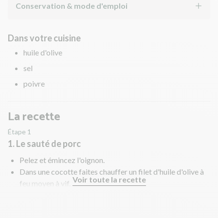
Conservation & mode d'emploi
Dans votre cuisine
huile d'olive
sel
poivre
La recette
Étape 1
1. Le sauté de porc
Pelez et émincez l'oignon.
Dans une cocotte faites chauffer un filet d'huile d'olive à
Voir toute la recette
feu moyen à vif.
Faites revenir le sauté de porc et l'oignon 5 min environ.
Déglacez (versez) avec le vin blanc. Salez, poivrez.