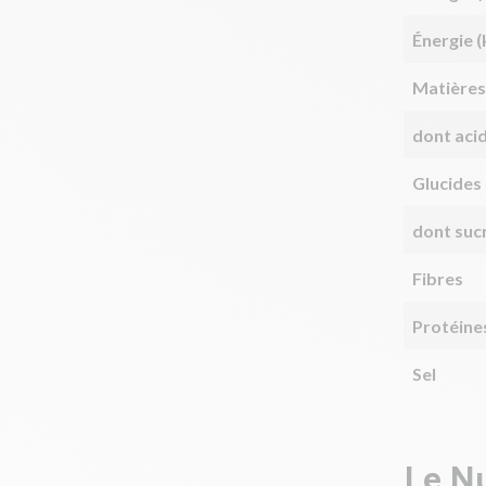
Énergie (
Matières
dont aci
Glucides
dont suc
Fibres
Protéine
Sel
Le Nu