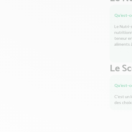
Qu’est-ce
Le Nutri-
nutrition
teneur en 
aliments à
Le S
Qu’est-c
C'est un 
des choix