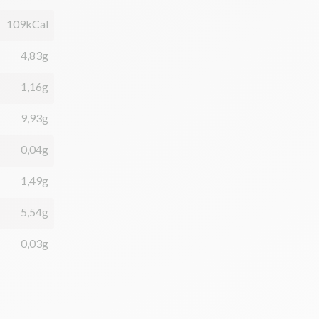
109kCal
4,83g
1,16g
9,93g
0,04g
1,49g
5,54g
0,03g