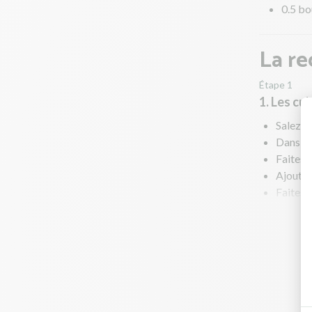
0.5 bo
La re
Étape 1
1. Les cu
Salez et
Dans un
Faites d
Ajoutez
Faites 
Lorsque 
Faites r
mélange
Pendant