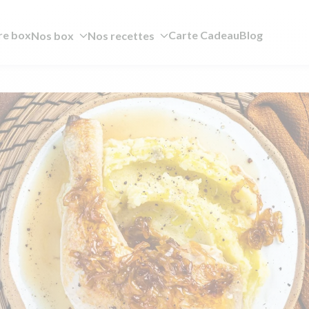
re box
Carte Cadeau
Blog
Nos box
Nos recettes