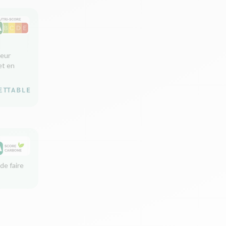
leur
et en
de faire