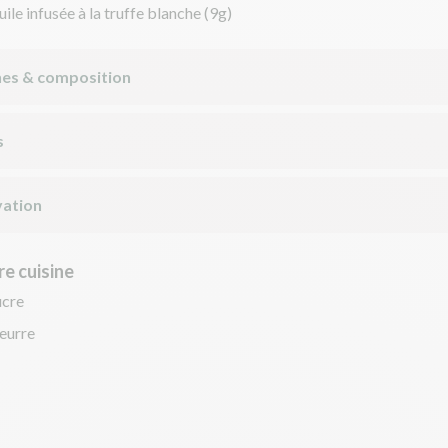
uile infusée à la truffe blanche
(9g)
nes & composition
s
ation
e cuisine
ucre
eurre