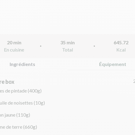
20 min
35 min
645.72
En cuisine
Total
Kcal
Ingrédients
Équipement
re box
es de pintade
(400g)
uile de noisettes
(10g)
on jaune
(110g)
e de terre
(660g)