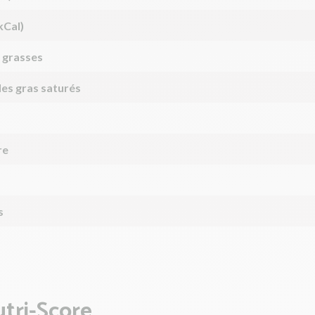
kCal)
 grasses
des gras saturés
re
s
tri-Score