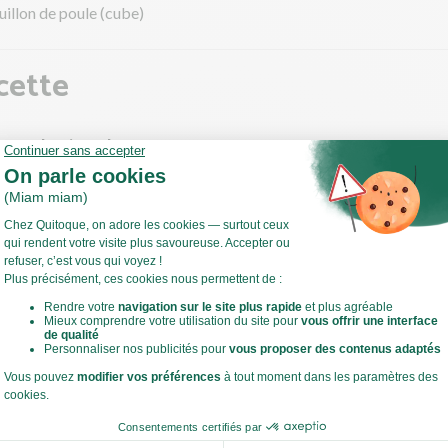
uillon de poule (cube)
cette
isses de pintade
 poivrez les cuisses de pintade.
e cocotte, faites fondre une noix de beurre à feu moyen à vif.
orer les cuisses de pintade 1 à 2 min par face.
 le bouillon de poule et de l'eau à mi-hauteur des cuisses.
Voir toute la recette
cuire à feu doux 20 à 25 min à couvert.
les cuisses sont cuites, réservez-les sur une assiette.
éduire la sauce 5 min environ jusqu'à ce qu'elle épaississe. Ajoutez 
z bien.
 ce temps, préparez la purée.