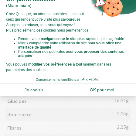
Valeurs nutritionnelles
Par personne
Pour 100g
586kJ
Énergie (kJ)
140kCal
Énergie (kCal)
4,97g
Matières grasses
1,47g
dont acides gras saturés
16,91g
Glucides
2,34g
dont sucre
2,25g
Fibres