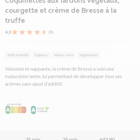
Coquillettes aux lardons végétaux,
courgette et crème de Bresse à la
truffe
4,3
(9)
Kids friendly
Express
Valeur sûre
Végétarien
Veloutée et nappante, la crème de Bresse a subi une
maturation lente, lui permettant de développer tous ses
arômes sans ajout d'additif.
25 min
25 min
643.90