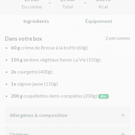
En cuisine
Total
Kcal
Ingrédients
Équipement
2 personnes
Dans votre box
60 g
crème de Bresse à la truffe
(60g)
150 g
lardons végétaux fumés La Vie
(150g)
2x
courgette
(400g)
1x
oignon jaune
(110g)
200 g
coquillettes demi-complètes
(200g)
Bio
Allergènes & composition
Origines