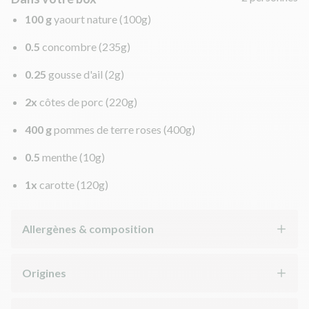
100 g
yaourt nature
(100g)
0.5
concombre
(235g)
0.25
gousse d'ail
(2g)
2x
côtes de porc
(220g)
400 g
pommes de terre roses
(400g)
0.5
menthe
(10g)
1x
carotte
(120g)
Allergènes & composition
Origines