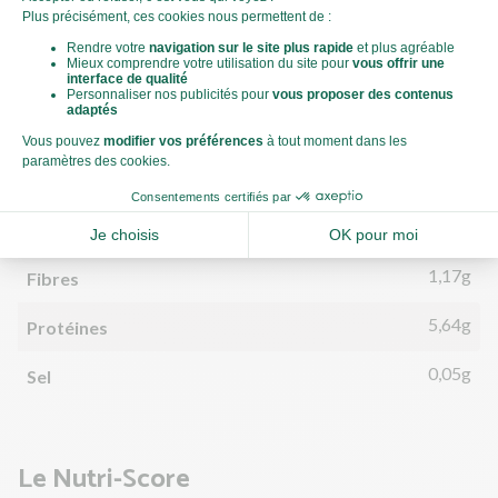
82kCal
Énergie (kCal)
3,07g
Matières grasses
1,26g
dont acides gras saturés
7,37g
Glucides
1,66g
dont sucre
1,17g
Fibres
5,64g
Protéines
0,05g
Sel
Le Nutri-Score