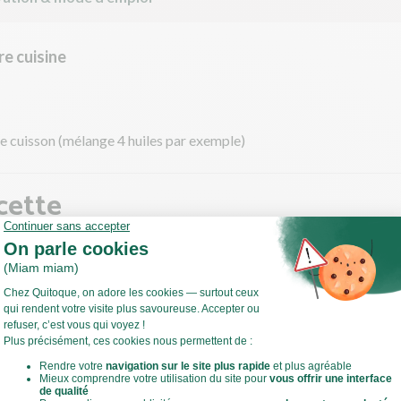
e cuisine
de cuisson (mélange 4 huiles par exemple)
cette
 parfumé
ez-le dans une casserole remplie d'eau froide. Portez à ébullition p
2 min à feu moyen jusqu'à ce qu'il soit tendre. Remuez de temps en
accroche pas au fond de la casserole.
Voir toute la recette
is cuit, éteignez le feu et laissez-le gonfler 5 min dans la casserole.
z-le et remettez-le dans la casserole. Salez, poivrez. Couvrez pour 
ir au chaud.