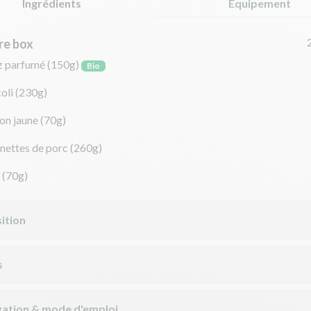
Ingrédients
Équipement
re box
iz parfumé
(150g)
Bio
oli
(230g)
on jaune
(70g)
nettes de porc
(260g)
(70g)
ition
s
ation & mode d'emploi