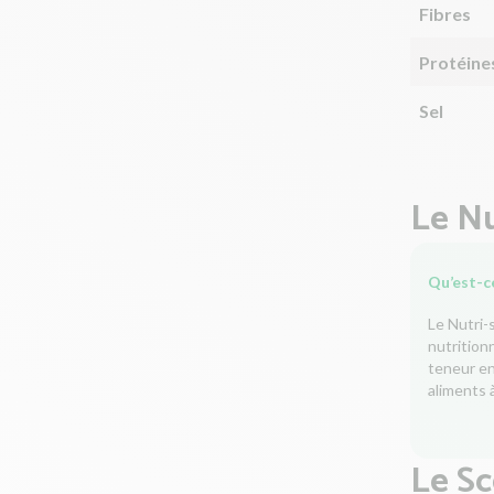
Fibres
Protéine
Sel
Le Nu
Qu’est-ce
Le Nutri-
nutrition
teneur en 
aliments à
Le S