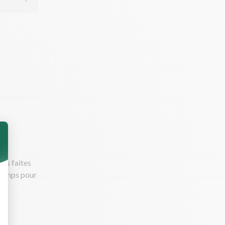
uis faites
 temps pour
 Ensuite,
le