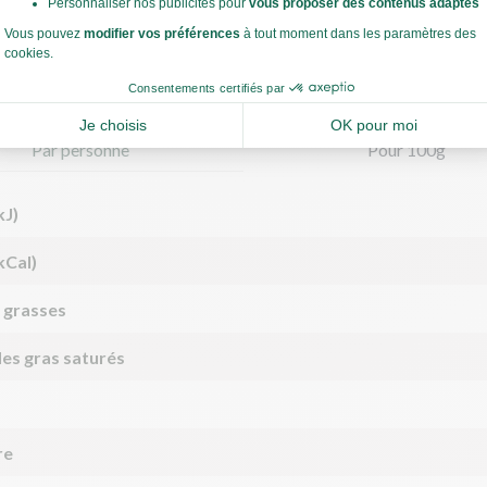
rs nutritionnelles
Par personne
Pour 100g
kJ)
kCal)
 grasses
des gras saturés
re