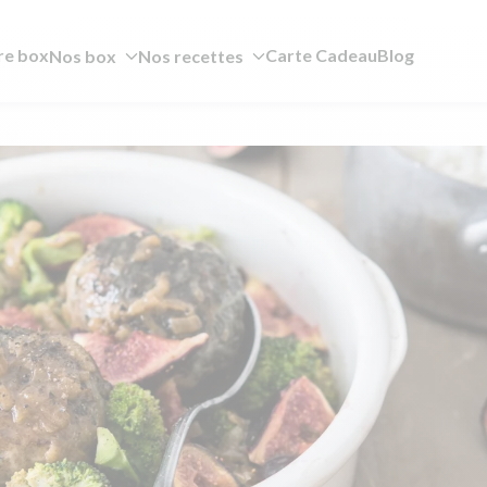
re box
Carte Cadeau
Blog
Nos box
Nos recettes