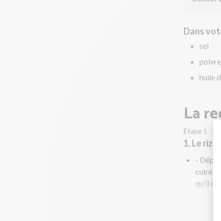
Dans votr
sel
poivre
huile 
La re
Étape 1
1. Le riz
- Dépos
cuire 1
qu'il n’
- Une fo
égoutte
mainten