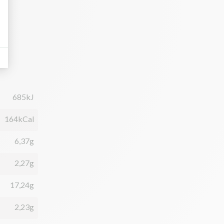
685kJ
164kCal
6,37g
2,27g
17,24g
2,23g