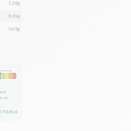
1,24g
8,45g
0,63g
leur
et en