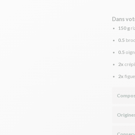
Dans vot
150 g
r
0.5
broc
0.5
oign
2x
crépi
2x
figue
Compos
Origine
Conserv