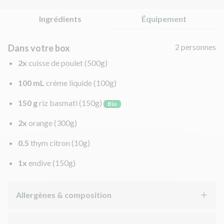
Ingrédients
Équipement
2 personnes
Dans votre box
2x
cuisse de poulet
(500g)
100 mL
crème liquide
(100g)
150 g
riz basmati
(150g)
Bio
2x
orange
(300g)
0.5
thym citron
(10g)
1x
endive
(150g)
Allergènes & composition