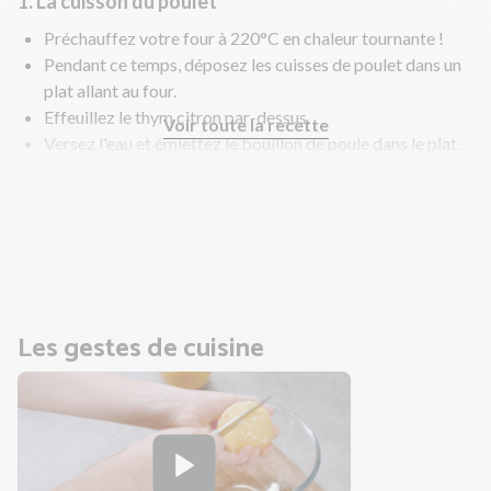
1. La cuisson du poulet
Préchauffez votre four à 220°C en chaleur tournante !
Pendant ce temps, déposez les cuisses de poulet dans un
plat allant au four.
Effeuillez le thym citron par-dessus.
Voir toute la recette
Versez l'eau et émiettez le bouillon de poule dans le plat.
Salez, poivrez et versez un filet d'huile d'olive.
Enfournez 40 min environ. A mi-cuisson, retournez le
poulet.
En parallèle, faites cuire le riz et préparez la salade.
Les gestes de cuisine