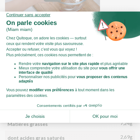
Comment faire des segments d'agrumes
?
Valeurs nutritionnelles
Par personne
Pour 100g
639kJ
Énergie (kJ)
153kCal
Énergie (kCal)
7,24g
Matières grasses
2,69g
dont acides gras saturés