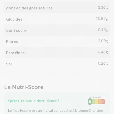
1,16g
dont acides gras saturés
10,87g
Glucides
0,93g
dont sucre
2,09g
Fibres
6,46g
Protéines
0,26g
Sel
Le Nutri-Score
Qu’est-ce que le Nutri-Score ?
Le Nutri-score est un indicateur destiné à la compréhension