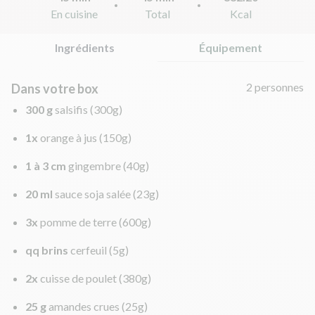
En cuisine
Total
Kcal
Ingrédients
Équipement
2 personnes
Dans votre box
300 g
salsifis
(300g)
1x
orange à jus
(150g)
1 à 3 cm
gingembre
(40g)
20 ml
sauce soja salée
(23g)
3x
pomme de terre
(600g)
qq brins
cerfeuil
(5g)
2x
cuisse de poulet
(380g)
25 g
amandes crues
(25g)