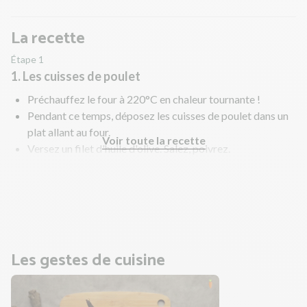
La recette
Étape 1
1. Les cuisses de poulet
Préchauffez le four à 220°C en chaleur tournante !
Pendant ce temps, déposez les cuisses de poulet dans un
plat allant au four.
Voir toute la recette
Versez un filet d'huile d'olive. Salez, poivrez.
Enfournez 35 à 40 min jusqu'à ce que le poulet soit cuit à
coeur (la chair n'est plus rose).
Pendant ce temps, préparez les salsifis.
Les gestes de cuisine