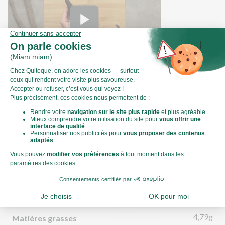
Comment préparer vos salsifis ?
Valeurs nutritionnelles
Par personne
Pour 100g
486kJ
Énergie (kJ)
116kCal
Énergie (kCal)
4,79g
Matières grasses