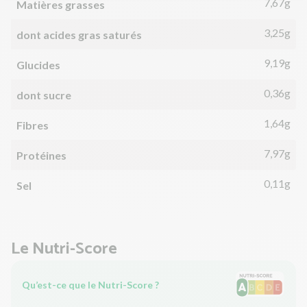
7,67g
Matières grasses
3,25g
dont acides gras saturés
9,19g
Glucides
0,36g
dont sucre
1,64g
Fibres
7,97g
Protéines
0,11g
Sel
Le Nutri-Score
Qu’est-ce que le Nutri-Score ?