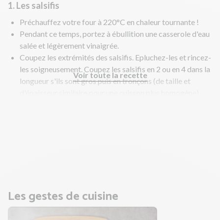
1. Les salsifis
Préchauffez votre four à 220°C en chaleur tournante !
Pendant ce temps, portez à ébullition une casserole d'eau
salée et légèrement vinaigrée.
Coupez les extrémités des salsifis. Epluchez-les et rincez-
les soigneusement. Coupez les salsifis en 2 ou en 4 dans la
Voir toute la recette
longueur s'ils sont gros puis en tronçons (de taille et
d'épaisseur similaire pour une cuisson plus homogène).
Astuce : faites-les tremper dans un récipient d'eau
vinaigrée pour éviter qu'ils noircissent le temps
d'épluchage)
Faites cuire les salsifis 10 à 15 min.
En parallèle, faites cuire le poulet.
Les gestes de cuisine