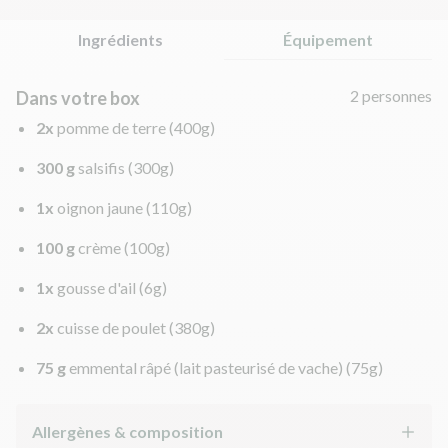
Ingrédients
Équipement
2 personnes
Dans votre box
2x
pomme de terre
(400g)
300 g
salsifis
(300g)
1x
oignon jaune
(110g)
100 g
crème
(100g)
1x
gousse d'ail
(6g)
2x
cuisse de poulet
(380g)
75 g
emmental râpé (lait pasteurisé de vache)
(75g)
Allergènes & composition