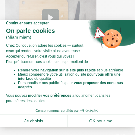
Comment émincer un oignon ?
Valeurs nutritionnelles
Par personne
Pour 100g
568kJ
Énergie (kJ)
136kCal
Énergie (kCal)