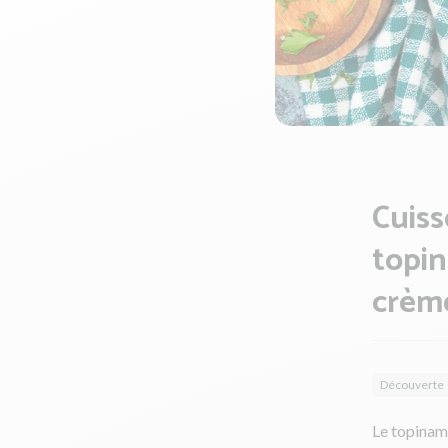
Cuiss
topin
crème
Découverte
Le topinamb