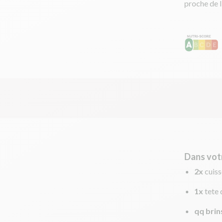
proche de l
Dans vot
2x
cuiss
1x
tete 
qq brin