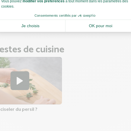
les cuisses de poulet dans un plat allant au four. Versez un filet d'h
 topinambours, la patate douce et le poulet. Salez et poivrez.
z le tout 35 à 45 min jusqu'à ce que le poulet soit cuit à coeur (la c
se) et que les légumes soient fondants.
estes de cuisine
seler du persil ?