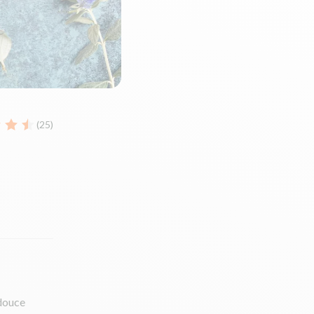
(25)
 douce