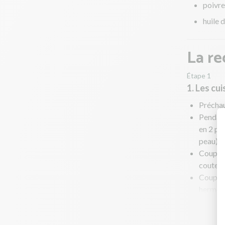
poivre
huile d
La re
Étape 1
1. Les cu
Préchau
Pendant
en 2 pui
peau) sa
Coupez 
couteau
Coupez 
hermét
Déposez
vers le 