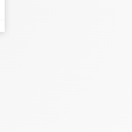
uile d'olive
hair n'est