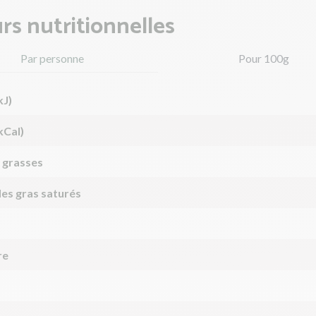
rs nutritionnelles
Par personne
Pour 100g
kJ)
kCal)
 grasses
des gras saturés
re