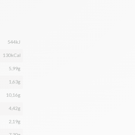
544kJ
130kCal
5,99g
1,63g
10,16g
4,42g
2,19g
7,30g