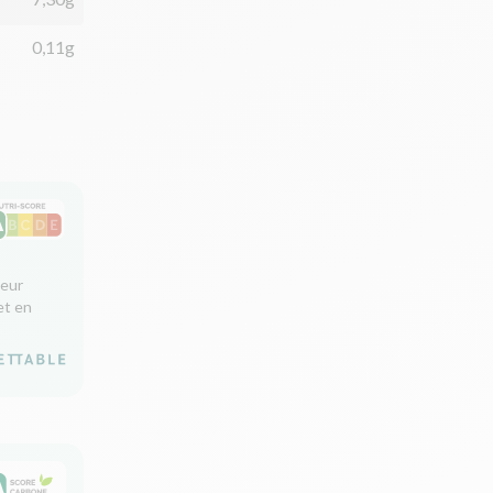
0,11g
leur
et en