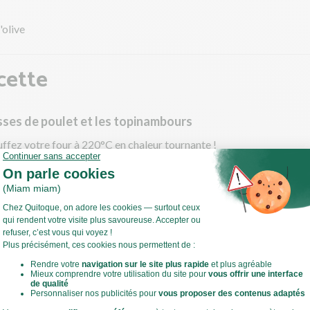
'olive
cette
isses de poulet et les topinambours
ffez votre four à 220°C en chaleur tournante !
 ce temps, lavez et séchez les topinambours (conservez la peau).
s réalisez des entailles dans les topinambours à intervalles régulie
ns aller jusqu'au bout.
la patate douce en 2 dans le sens de la longueur et quadrillez la ch
, sans découper la peau.
Voir toute la recette
la tête d'ail en deux et déposez-la dans du papier aluminium. Ref
iquement.
 les hasselbacks de topinambours (chair vers le bas), la patate do
haut) et la tête d'ail sur une plaque allant au four.