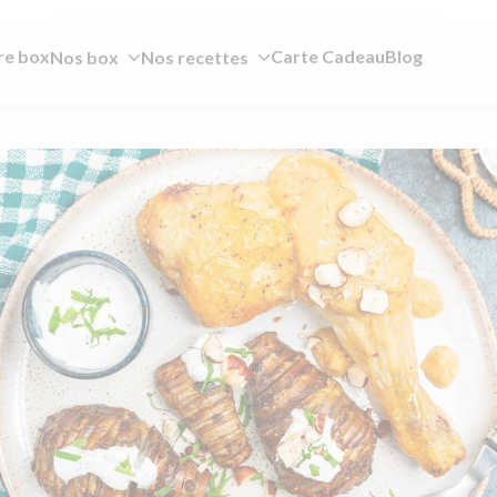
re box
Carte Cadeau
Blog
Nos box
Nos recettes