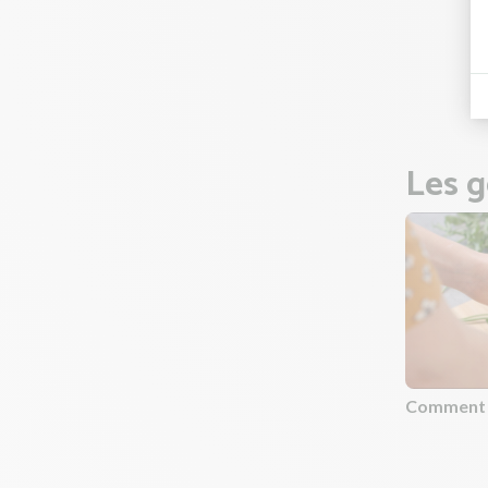
Déposez 
sur les
Enfourne
plus ro
Les g
Comment ci