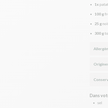
1x
pata
100 g
f
25 g
noi
300 g
t
Allergè
Origine
Conserv
Dans votr
sel