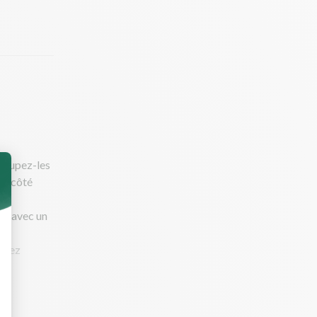
 Coupez-les
rs (côté
air avec un
ermez
uce (chair