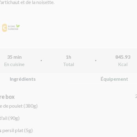
'artichaut et de la noisette.
35 min
1h
845.93
En cuisine
Total
Kcal
Ingrédients
Équipement
re box
e de poulet
(380g)
d'ail
(90g)
s
persil plat
(5g)