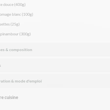
te douce
(400g)
romage blanc
(100g)
settes
(25g)
opinambour
(300g)
nes & composition
s
ation & mode d'emploi
e cuisine