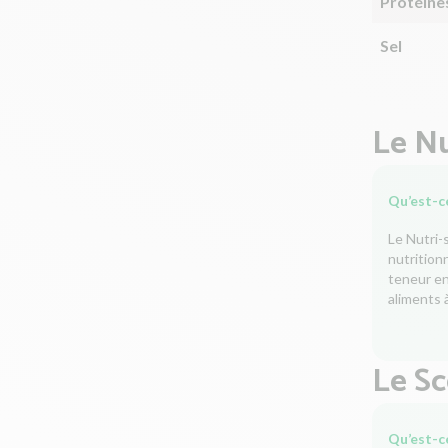
Protéine
Sel
Le Nu
Qu’est-ce
Le Nutri-
nutrition
teneur en 
aliments à
Le S
Qu’est-c