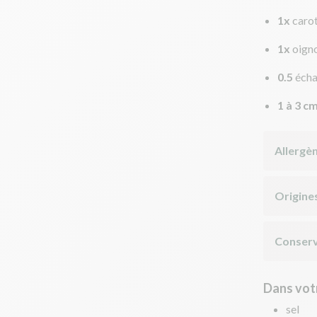
1x
caro
1x
oign
0.5
écha
1 à 3 c
Allergè
Origine
Conserv
Dans votr
sel