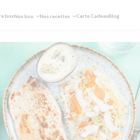
re box
Carte Cadeau
Blog
Nos box
Nos recettes