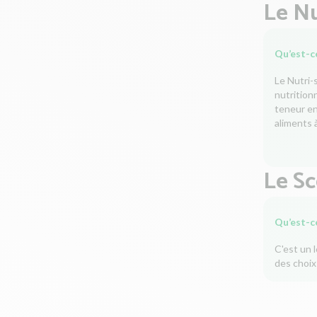
Le Nu
Qu’est-ce
Le Nutri-
nutrition
teneur en 
aliments à
Le S
Qu’est-c
C'est un 
des choix