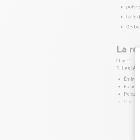
poivre
huile d
0.5 bo
La re
Étape 1
1. Les lé
Émincez
Épluche
Pelez e
Dans une
Faites 
A mi-cu
Pendant