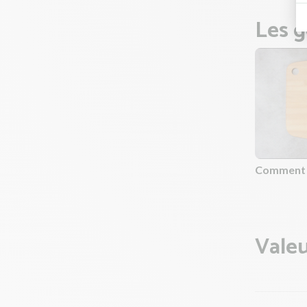
Les g
Comment é
Valeu