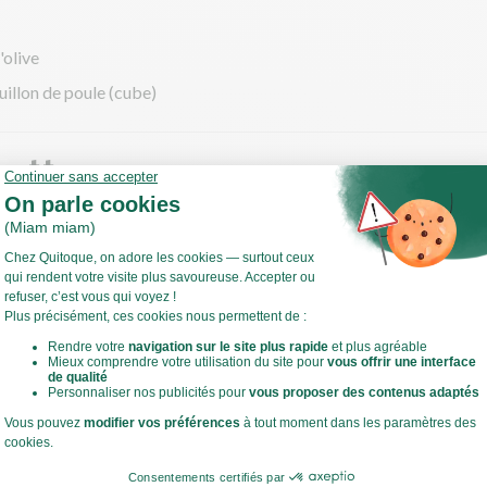
'olive
uillon de poule (cube)
cette
gumes
 l'oignon.
z et coupez la carotte en fines demi-rondelles.
t hachez le gingembre.
Voir toute la recette
 sauteuse, faites chauffer un filet d'huile d'olive à feu moyen à vif.
revenir l'oignon, la carotte et le gingembre 15 min.
isson, versez un fond d'eau et émiettez le bouillon de poule.
 la cuisson des légumes, préparez le reste des ingrédients.