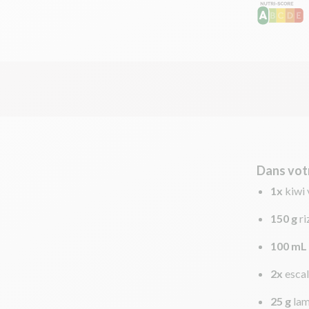
Dans vot
1x
kiwi 
150 g
ri
100 mL
2x
esca
25 g
lam