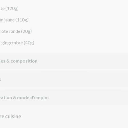
tte
(120g)
on jaune
(110g)
lote ronde
(20g)
m
gingembre
(40g)
nes & composition
s
ation & mode d'emploi
e cuisine