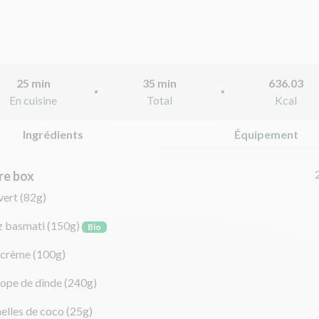
25 min
35 min
636.03
En cuisine
Total
Kcal
Ingrédients
Équipement
re box
vert
(82g)
z basmati
(150g)
Bio
crème
(100g)
lope de dinde
(240g)
elles de coco
(25g)