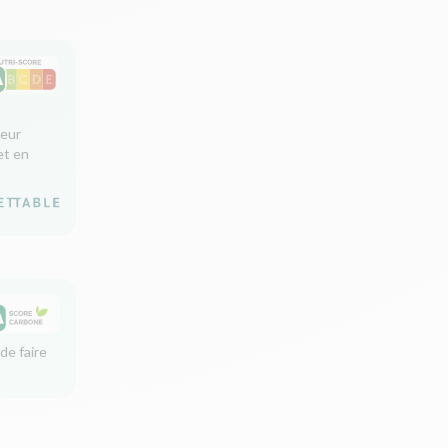
leur
et en
de faire