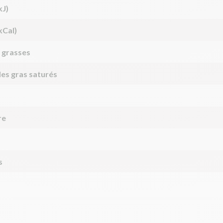
kJ)
kCal)
 grasses
des gras saturés
re
s