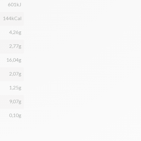
601kJ
144kCal
4,26g
2,77g
16,04g
2,07g
1,25g
9,07g
0,10g