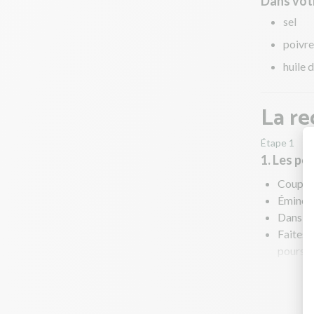
Dans votr
sel
poivre
huile d
La re
Étape 1
1. Les po
Coupez l
Émincez
Dans une
Faites r
poursui
Remuez 
Pendant
Au bout