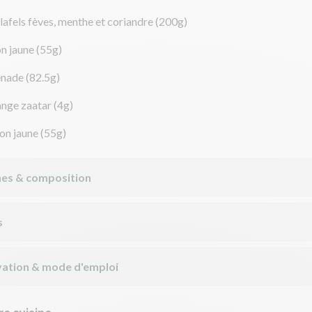
lafels fèves, menthe et coriandre
(200g)
on jaune
(55g)
enade
(82.5g)
nge zaatar
(4g)
on jaune
(55g)
nes & composition
s
ation & mode d'emploi