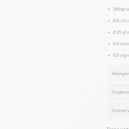
200 g
fa
0.5
citr
0.25
gr
0.5
méla
0.5
oign
Allergè
Origine
Conserv