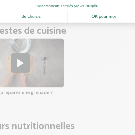
e et poursuivez la cuisson 5 min environ.
estes de cuisine
réparer une grenade ?
rs nutritionnelles