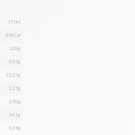
371kJ
89kCal
3,02g
0,55g
10,27g
2,21g
2,06g
3,61g
0,19g