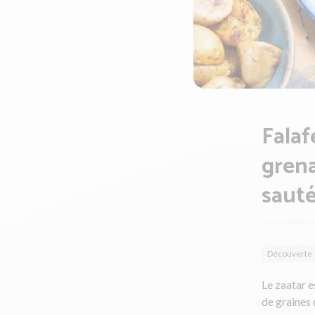
Falaf
grena
sauté
Découverte
Le zaatar 
de graines 