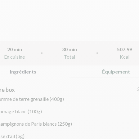
20 min
30 min
507.99
En cuisine
Total
Kcal
Ingrédients
Équipement
re box
omme de terre grenaille
(400g)
romage blanc
(100g)
hampignons de Paris blancs
(250g)
se d'ail
(3g)