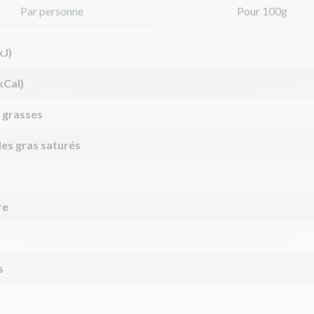
Par personne
Pour 100g
kJ)
kCal)
 grasses
des gras saturés
re
s