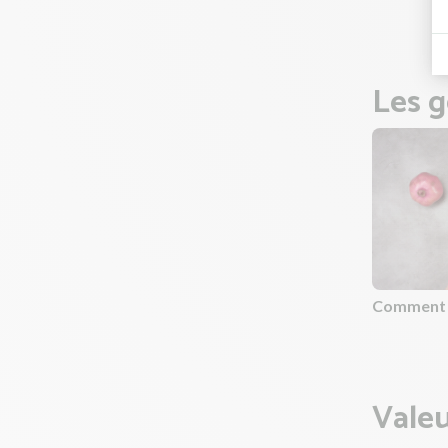
sauteus
Les g
Comment p
Valeu