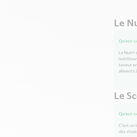
Le Nu
Qu’est-ce
Le Nutri-
nutrition
teneur en 
aliments à
Le S
Qu’est-c
C'est un 
des choix