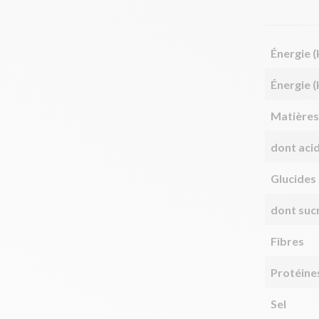
Énergie (
Énergie (
Matières
dont aci
Glucides
dont suc
Fibres
Protéine
Sel