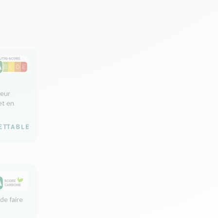
leur
et en
de faire