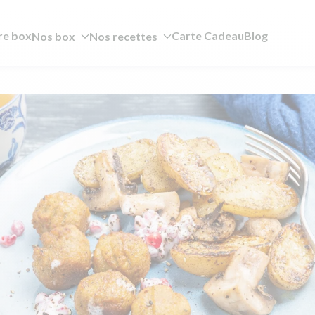
re box
Carte Cadeau
Blog
Nos box
Nos recettes