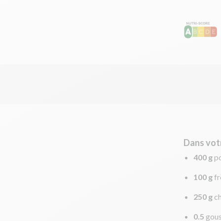
Dans vot
400 g
p
100 g
f
250 g
c
0.5
gous