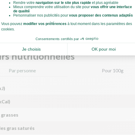
z en deux et pelez l'oignon et l'ail. Emincez l'oignon et pressez (ou
Voir toute la recette
z et coupez l'aubergine et le poivron rouge en petits dés (1 cm envi
z et égouttez les pois chiches.
rs nutritionnelles
Par personne
Pour 100g
kJ)
kCal)
 grasses
des gras saturés