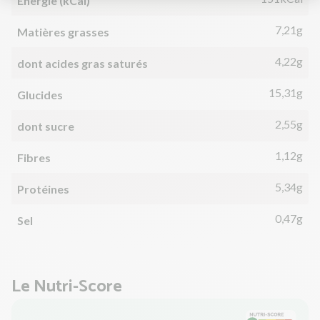
Énergie (kCal)
7,21g
Matières grasses
4,22g
dont acides gras saturés
15,31g
Glucides
2,55g
dont sucre
1,12g
Fibres
5,34g
Protéines
0,47g
Sel
Le Nutri-Score