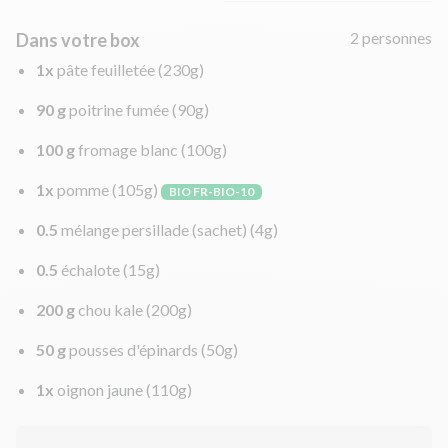
2 personnes
Dans votre box
1x
pâte feuilletée
(230g)
90 g
poitrine fumée
(90g)
100 g
fromage blanc
(100g)
1x
pomme
(105g)
BIO FR-BIO-10
0.5
mélange persillade (sachet)
(4g)
0.5
échalote
(15g)
200 g
chou kale
(200g)
50 g
pousses d'épinards
(50g)
1x
oignon jaune
(110g)