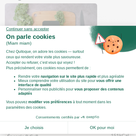
Comment préparer du chou kale ?
Valeurs nutritionnelles
Par personne
Pour 100g
634kJ
Énergie (kJ)
151kCal