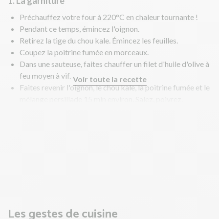
1. La garniture
Préchauffez votre four à 220°C en chaleur tournante !
Pendant ce temps, émincez l'oignon.
Retirez la tige du chou kale. Émincez les feuilles.
Coupez la poitrine fumée en morceaux.
Dans une sauteuse, faites chauffer un filet d'huile d'olive à
feu moyen à vif.
Voir toute la recette
Faites revenir l'oignon, le chou kale, la poitrine fumée et le
mélange persillade 15 min environ. Salez, poivrez.
A mi-cuisson, ajoutez un fond d'eau et couvrez pour
accélérer la cuisson.
En fin de cuisson, hors du feu ajoutez le fromage blanc et
mélangez bien.
Étalez la garniture sur une assiette et réservez-la
quelques minutes au réfrigérateur pour la refroidir.
Les gestes de cuisine