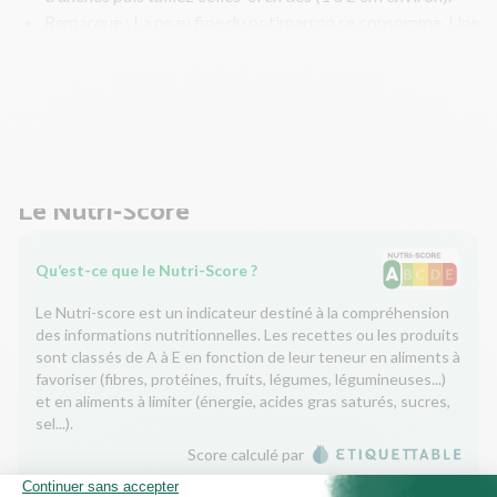
Remarque : La peau fine du potimarron se consomme. Une
fois cuite, elle devient tendre. Vous pouvez bien sûr
l'éplucher.
- Disposez-les dans un plat allant au four (assez grand
pour contenir le filet mignon) ou deux. Versez un filet
d'huile d'olive. Salez, poivrez. Enfournez 10 min.
Le Nutri-Score
Qu’est-ce que le Nutri-Score ?
Le Nutri-score est un indicateur destiné à la compréhension
des informations nutritionnelles. Les recettes ou les produits
sont classés de A à E en fonction de leur teneur en aliments à
favoriser (fibres, protéines, fruits, légumes, légumineuses...)
et en aliments à limiter (énergie, acides gras saturés, sucres,
sel...).
Score calculé par