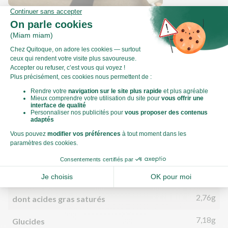
Comment couper une courgette en
rondelles ?
Valeurs nutritionnelles
Par personne
Pour 100g
353kJ
Énergie (kJ)
84kCal
Énergie (kCal)
4,39g
Matières grasses
2,76g
dont acides gras saturés
7,18g
Glucides