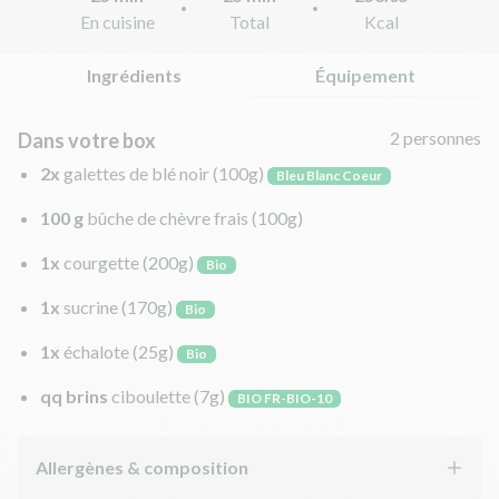
En cuisine
Total
Kcal
Ingrédients
Équipement
2 personnes
Dans votre box
2x
galettes de blé noir
(100g)
Bleu Blanc Coeur
100 g
bûche de chèvre frais
(100g)
1x
courgette
(200g)
Bio
1x
sucrine
(170g)
Bio
1x
échalote
(25g)
Bio
qq brins
ciboulette
(7g)
BIO FR-BIO-10
Allergènes & composition