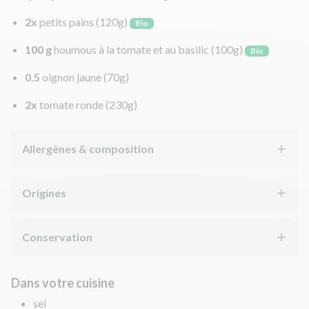
2x
petits pains
(120g)
Bio
100 g
houmous à la tomate et au basilic
(100g)
Bio
0.5
oignon jaune
(70g)
2x
tomate ronde
(230g)
Allergènes & composition
Origines
Conservation
Dans votre cuisine
sel