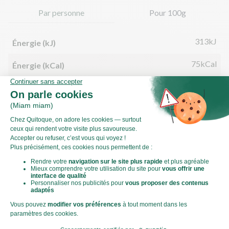
Par personne
Pour 100g
313kJ
Énergie (kJ)
75kCal
Énergie (kCal)
2,34g
Matières grasses
0,34g
dont acides gras saturés
11,04g
Glucides
5,20g
dont sucre
1,19g
Fibres
1,77g
Protéines
0,24g
Sel