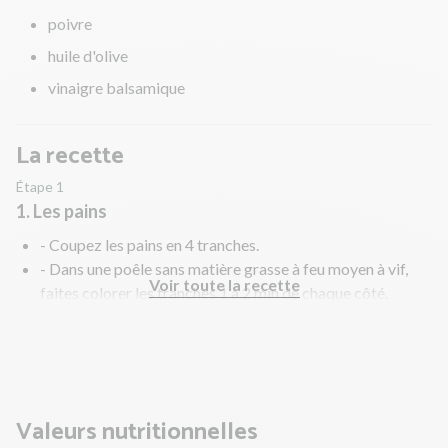
poivre
huile d'olive
vinaigre balsamique
La recette
Étape 1
1. Les pains
- Coupez les pains en 4 tranches.
- Dans une poêle sans matière grasse à feu moyen à vif,
Voir toute la recette
faites colorer les tranches 1 à 2 min de chaque côté.
Suggestion : vous pouvez également coupez vos pains en
deux et utiliser votre grille-pain.
Valeurs nutritionnelles