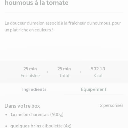
houmous à la tomate
La douceur du melon associé à la fraîcheur du houmous, pour
un plat riche en couleurs !
25 min
25 min
532.13
En cuisine
Total
Kcal
Ingrédients
Équipement
2 personnes
Dans votre box
1x
melon charentais
(900g)
quelques brins
ciboulette
(4g)