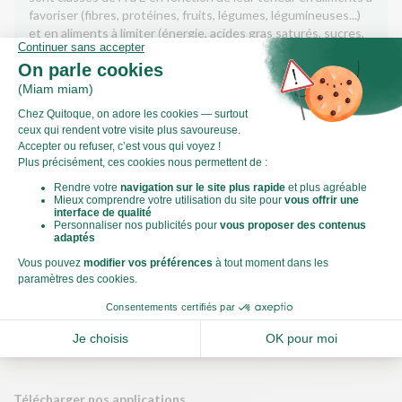
favoriser (fibres, protéines, fruits, légumes, légumineuses...)
et en aliments à limiter (énergie, acides gras saturés, sucres,
sel...).
Score calculé par
Le Score Carbone
Qu’est-ce que le score carbone ?
C'est un logo qui vous permet de visualiser l’empreinte
carbone de chaque plat et de faire des choix plus éclairés et
toujours aussi gourmands. Plus d'informations
ici
Télécharger nos applications